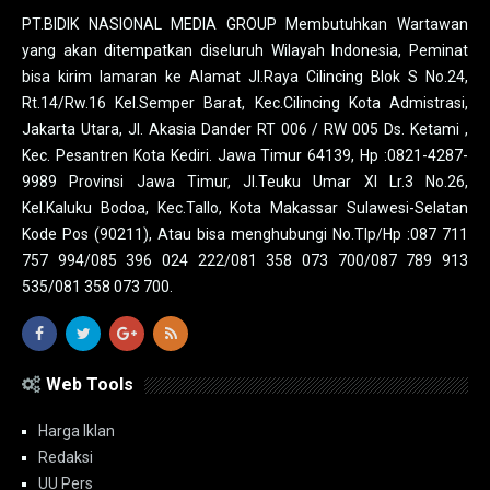
PT.BIDIK NASIONAL MEDIA GROUP Membutuhkan Wartawan
yang akan ditempatkan diseluruh Wilayah Indonesia, Peminat
bisa kirim lamaran ke Alamat Jl.Raya Cilincing Blok S No.24,
Rt.14/Rw.16 Kel.Semper Barat, Kec.Cilincing Kota Admistrasi,
Jakarta Utara, Jl. Akasia Dander RT 006 / RW 005 Ds. Ketami ,
Kec. Pesantren Kota Kediri. Jawa Timur 64139, Hp :0821-4287-
9989 Provinsi Jawa Timur, Jl.Teuku Umar XI Lr.3 No.26,
Kel.Kaluku Bodoa, Kec.Tallo, Kota Makassar Sulawesi-Selatan
Kode Pos (90211), Atau bisa menghubungi No.Tlp/Hp :087 711
757 994/085 396 024 222/081 358 073 700/087 789 913
535/081 358 073 700.
Web Tools
Harga Iklan
Redaksi
UU Pers