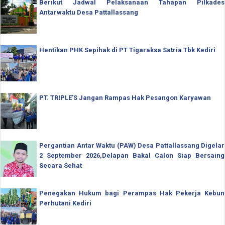
Berikut Jadwal Pelaksanaan Tahapan Pilkades
Antarwaktu Desa Pattallassang
Hentikan PHK Sepihak di PT Tigaraksa Satria Tbk Kediri
PT. TRIPLE'S Jangan Rampas Hak Pesangon Karyawan
Pergantian Antar Waktu (PAW) Desa Pattallassang Digelar
2 September 2026,Delapan Bakal Calon Siap Bersaing
Secara Sehat
Penegakan Hukum bagi Perampas Hak Pekerja Kebun
Perhutani Kediri