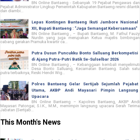
BN Online Bantaeng - Sebanyak 19 Pejabat Pengawas dan
Pejabat Administrator Lingkup Pemerintah Kabupaten Bantaeng resmi dilantik
dan diambi...
Lepas Kontingen Bantaeng Ikuti Jambore Nasional
XII, Bupati Bantaeng : "Jaga Semangat Kebersamaan"
BN Online Bantaeng , – Bupati Bantaeng, M. Fathul Fauzy
Nurdin yang juga merupakan Ketua majelis bimbingan
cabang gerakan Pramuka kwartir ca...
Putra Dusun Puncukku Bonto Salluang Berkompetisi
di Ajang Putra-Putri Batik Se-Sulselbar 2026
BN Online Bantaeng , – Kebanggaan kembali menyelimuti
Desa Bonto Salluang, Kecamatan Bantaeng. Salah satu
putra terbaiknya, Reski Hendri Wig...
Polres Bantaeng Gelar Sertijab Sejumlah Pejabat
Utama, AKBP Andi Mayasari Pimpin Langsung
Upacara
BN Online Bantaeng – Kapolres Bantaeng, AKBP Andi
Mayasari Patongai, S.I.K., M.M., memimpin langsung upacara Serah Terima
Jabatan (Sertijab...
This Month's News