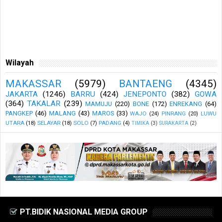
Wilayah
MAKASSAR
(5979)
BANTAENG
(4345)
JAKARTA
(1246)
BARRU
(424)
JENEPONTO
(382)
GOWA
(364)
TAKALAR
(239)
MAMUJU
(220)
BONE
(172)
ENREKANG
(64)
PANGKEP
(46)
MALANG
(43)
MAROS
(33)
WAJO
(24)
PINRANG
(20)
LUWU
UTARA
(18)
SELAYAR
(18)
SOLO
(7)
PADANG
(4)
TIMIKA
(3)
SURAKARTA
(2)
PT.BIDIK NASIONAL MEDIA GROUP