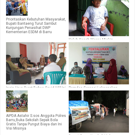
Prioritaskan Kebutuhan Masyarakat,
Bupati Bantaeng Turut Sambut
Kunjungan Penasihat DWP
Kementerian ESDM di Barru
Keluh Kesah Warga Miskin
Penerima BLT-APBD di Kelurahan
Coppo Barru
Ingin Urus Surat Bebas Covid-19? Ini
Pemdes Garessi Laksanakan
Syarat Harus Dilengkapi di Barru
Pembagian BLT-DD Tahap Ke-4
AIPDA Astahir S.sos Anggota Polres
Barru,Buka Sekolah Sepak Bola
Gratis Tanpa Pungut Biaya dan Ini
Visi Misinya