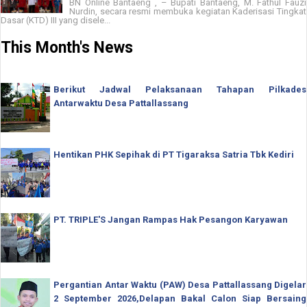
BN Online Bantaeng , – Bupati Bantaeng, M. Fathul Fauzi
Nurdin, secara resmi membuka kegiatan Kaderisasi Tingkat
Dasar (KTD) III yang disele...
This Month's News
Berikut Jadwal Pelaksanaan Tahapan Pilkades
Antarwaktu Desa Pattallassang
Hentikan PHK Sepihak di PT Tigaraksa Satria Tbk Kediri
PT. TRIPLE'S Jangan Rampas Hak Pesangon Karyawan
Pergantian Antar Waktu (PAW) Desa Pattallassang Digelar
2 September 2026,Delapan Bakal Calon Siap Bersaing