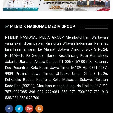
PT.BIDIK NASIONAL MEDIA GROUP
PT.BIDIK NASIONAL MEDIA GROUP Membutuhkan Wartawan
yang akan ditempatkan diseluruh Wilayah Indonesia, Peminat
bisa kirim lamaran ke Alamat Jl.Raya Cilincing Blok S No.24,
Rt.14/Rw.16 Kel.Semper Barat, Kec.Cilincing Kota Admistrasi,
Jakarta Utara, Jl. Akasia Dander RT 006 / RW 005 Ds. Ketami ,
Kec. Pesantren Kota Kediri. Jawa Timur 64139, Hp :0821-4287-
9989 Provinsi Jawa Timur, Jl.Teuku Umar XI Lr.3 No.26,
Kel.Kaluku Bodoa, Kec.Tallo, Kota Makassar Sulawesi-Selatan
Kode Pos (90211), Atau bisa menghubungi No.Tlp/Hp :087 711
757 994/085 396 024 222/081 358 073 700/087 789 913
535/081 358 073 700.