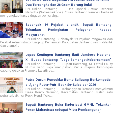
Dua Tersangka dan 26 Gram Barang Bukti
BN Online Bantaeng , – Unit Opsnal Satuan Reserse
Narkoba (Satresnarkoba) Polres Bantaeng kembali berhasil
mengungkap kasus dugaan penyalahg...
Sebanyak 19 Pejabat dilantik, Bupati Bantaeng
Tekankan Peningkatan Pelayanan kepada
Masyarakat
BN Online Bantaeng - Sebanyak 19 Pejabat Pengawas dan
Pejabat Administrator Lingkup Pemerintah Kabupaten Bantaeng resmi dilantik
dan diambi...
Lepas Kontingen Bantaeng Ikuti Jambore Nasional
XII, Bupati Bantaeng : "Jaga Semangat Kebersamaan"
BN Online Bantaeng , – Bupati Bantaeng, M. Fathul Fauzy
Nurdin yang juga merupakan Ketua majelis bimbingan
cabang gerakan Pramuka kwartir ca...
Putra Dusun Puncukku Bonto Salluang Berkompetisi
di Ajang Putra-Putri Batik Se-Sulselbar 2026
BN Online Bantaeng , – Kebanggaan kembali menyelimuti
Desa Bonto Salluang, Kecamatan Bantaeng. Salah satu
putra terbaiknya, Reski Hendri Wig...
Bupati Bantaeng Buka Kaderisasi GMNI, Tekankan
Peran Mahasiswa sebagai Mitra Pembangunan