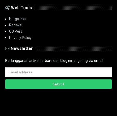
Web Tools
Harga Iklan
Redaksi
UU Pers
Privacy Policy
Newsletter
Berlangganan artikel terbaru dari blog ini langsung via email.
Copyright ©
2026
PT.Bidik Nasional Media Group
PT.Bidik Nasional
Media Group
Seputar
| Distributed By
www.bidiknasional.co.id
Powered by
Media
Siber