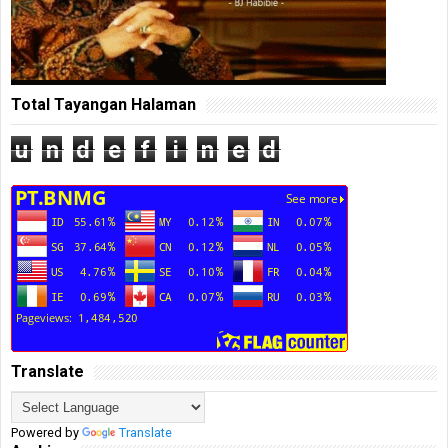
Total Tayangan Halaman
u
n
d
e
f
i
n
e
d
Translate
Powered by
Translate