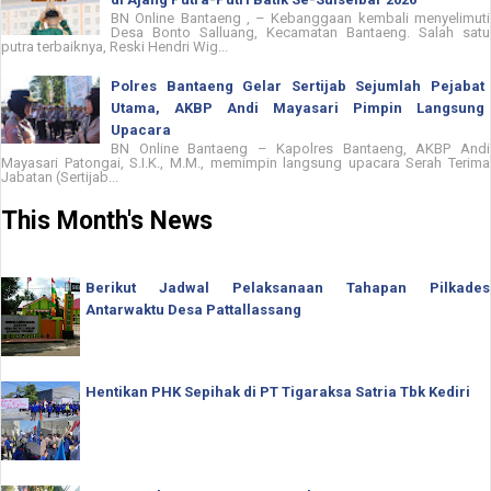
BN Online Bantaeng , – Kebanggaan kembali menyelimuti
Desa Bonto Salluang, Kecamatan Bantaeng. Salah satu
putra terbaiknya, Reski Hendri Wig...
Polres Bantaeng Gelar Sertijab Sejumlah Pejabat
Utama, AKBP Andi Mayasari Pimpin Langsung
Upacara
BN Online Bantaeng – Kapolres Bantaeng, AKBP Andi
Mayasari Patongai, S.I.K., M.M., memimpin langsung upacara Serah Terima
Jabatan (Sertijab...
This Month's News
Berikut Jadwal Pelaksanaan Tahapan Pilkades
Antarwaktu Desa Pattallassang
Hentikan PHK Sepihak di PT Tigaraksa Satria Tbk Kediri