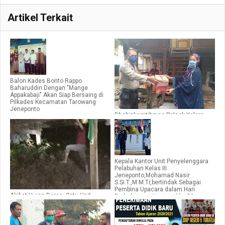
Artikel Terkait
Balon Kades Bonto Rappo
Baharuddin Dengan "Mange
Appakabaji" Akan Siap Bersaing di
Pilkades Kecamatan Tarowang
Jeneponto
Bhabinkamtibmas Polsek Kelara,
Kawal Pembagian Bansos
Pemerintah untuk Warga
Terdampak Covid-19
Kepala Kantor Unit Penyelenggara
Pelabuhan Kelas III
Jeneponto,Mohamad Nasir
S.Si.T.,M.M.Tr,bertindak Sebagai
Pembina Upacara dalam Hari
Akibat Hujan Deras, Satu Unit
Perhubungan Nasional ke 53
Rumah Rusak Parah Kena
Longsaran