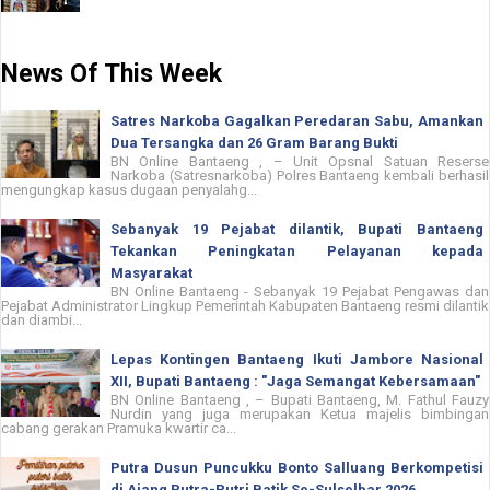
News Of This Week
Satres Narkoba Gagalkan Peredaran Sabu, Amankan
Dua Tersangka dan 26 Gram Barang Bukti
BN Online Bantaeng , – Unit Opsnal Satuan Reserse
Narkoba (Satresnarkoba) Polres Bantaeng kembali berhasil
mengungkap kasus dugaan penyalahg...
Sebanyak 19 Pejabat dilantik, Bupati Bantaeng
Tekankan Peningkatan Pelayanan kepada
Masyarakat
BN Online Bantaeng - Sebanyak 19 Pejabat Pengawas dan
Pejabat Administrator Lingkup Pemerintah Kabupaten Bantaeng resmi dilantik
dan diambi...
Lepas Kontingen Bantaeng Ikuti Jambore Nasional
XII, Bupati Bantaeng : "Jaga Semangat Kebersamaan"
BN Online Bantaeng , – Bupati Bantaeng, M. Fathul Fauzy
Nurdin yang juga merupakan Ketua majelis bimbingan
cabang gerakan Pramuka kwartir ca...
Putra Dusun Puncukku Bonto Salluang Berkompetisi
di Ajang Putra-Putri Batik Se-Sulselbar 2026