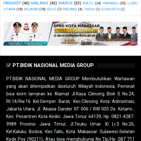
PANGKEP
(46)
MALANG
(43)
MAROS
(33)
WAJO
(24)
PINRANG
(20)
LUWU
UTARA
(18)
SELAYAR
(18)
SOLO
(7)
PADANG
(4)
TIMIKA
(3)
SURAKARTA
(2)
PT.BIDIK NASIONAL MEDIA GROUP
PT.BIDIK NASIONAL MEDIA GROUP Membutuhkan Wartawan
yang akan ditempatkan diseluruh Wilayah Indonesia, Peminat
bisa kirim lamaran ke Alamat Jl.Raya Cilincing Blok S No.24,
Rt.14/Rw.16 Kel.Semper Barat, Kec.Cilincing Kota Admistrasi,
Jakarta Utara, Jl. Akasia Dander RT 006 / RW 005 Ds. Ketami ,
Kec. Pesantren Kota Kediri. Jawa Timur 64139, Hp :0821-4287-
9989 Provinsi Jawa Timur, Jl.Teuku Umar XI Lr.3 No.26,
Kel.Kaluku Bodoa, Kec.Tallo, Kota Makassar Sulawesi-Selatan
Kode Pos (90211), Atau bisa menghubungi No.Tlp/Hp :087 711