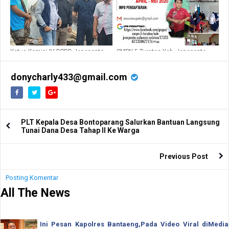
Ketua Komisi IV DPRD Jeneponto
SMPN 5 Turatea Kab. Jeneponto
Beri Bantuan Terhadap Korban
Mulai PPDB, Siswa Di Manjakan
Kebakaran
Antar Jemput Ke Sekolah
donycharly433@gmail.com
PLT Kepala Desa Bontoparang Salurkan Bantuan Langsung
Tunai Dana Desa Tahap II Ke Warga
Previous Post
Posting Komentar
All The News
Ini Pesan Kapolres Bantaeng,Pada Video Viral diMedia