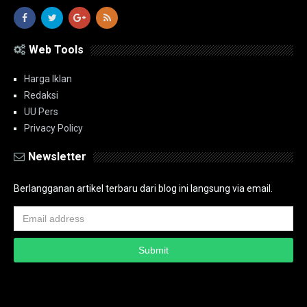
Web Tools
Harga Iklan
Redaksi
UU Pers
Privacy Policy
Newsletter
Berlangganan artikel terbaru dari blog ini langsung via email.
Copyright ©
2026
PT.Bidik Nasional Media Group
PT.Bidik Nasional
Media Group
Seputar
| Distributed By
www.bidiknasional.co.id
Powered by
Media