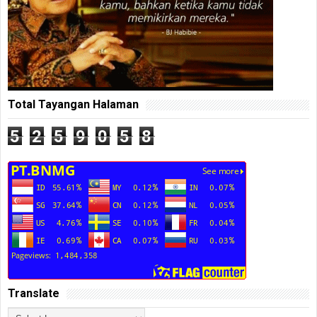
Total Tayangan Halaman
5
2
5
9
0
5
8
Translate