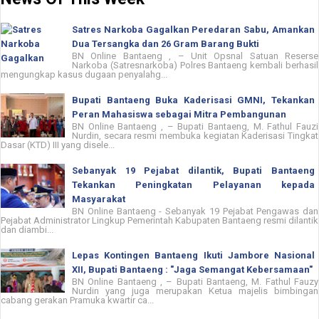
Satres Narkoba Gagalkan Peredaran Sabu, Amankan
Dua Tersangka dan 26 Gram Barang Bukti
BN Online Bantaeng , – Unit Opsnal Satuan Reserse
Narkoba (Satresnarkoba) Polres Bantaeng kembali berhasil
mengungkap kasus dugaan penyalahg...
Bupati Bantaeng Buka Kaderisasi GMNI, Tekankan
Peran Mahasiswa sebagai Mitra Pembangunan
BN Online Bantaeng , – Bupati Bantaeng, M. Fathul Fauzi
Nurdin, secara resmi membuka kegiatan Kaderisasi Tingkat
Dasar (KTD) III yang disele...
Sebanyak 19 Pejabat dilantik, Bupati Bantaeng
Tekankan Peningkatan Pelayanan kepada
Masyarakat
BN Online Bantaeng - Sebanyak 19 Pejabat Pengawas dan
Pejabat Administrator Lingkup Pemerintah Kabupaten Bantaeng resmi dilantik
dan diambi...
Lepas Kontingen Bantaeng Ikuti Jambore Nasional
XII, Bupati Bantaeng : "Jaga Semangat Kebersamaan"
BN Online Bantaeng , – Bupati Bantaeng, M. Fathul Fauzy
Nurdin yang juga merupakan Ketua majelis bimbingan
cabang gerakan Pramuka kwartir ca...