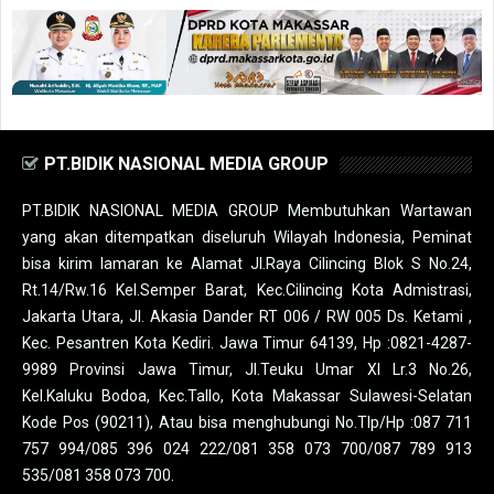
PT.BIDIK NASIONAL MEDIA GROUP
PT.BIDIK NASIONAL MEDIA GROUP Membutuhkan Wartawan
yang akan ditempatkan diseluruh Wilayah Indonesia, Peminat
bisa kirim lamaran ke Alamat Jl.Raya Cilincing Blok S No.24,
Rt.14/Rw.16 Kel.Semper Barat, Kec.Cilincing Kota Admistrasi,
Jakarta Utara, Jl. Akasia Dander RT 006 / RW 005 Ds. Ketami ,
Kec. Pesantren Kota Kediri. Jawa Timur 64139, Hp :0821-4287-
9989 Provinsi Jawa Timur, Jl.Teuku Umar XI Lr.3 No.26,
Kel.Kaluku Bodoa, Kec.Tallo, Kota Makassar Sulawesi-Selatan
Kode Pos (90211), Atau bisa menghubungi No.Tlp/Hp :087 711
757 994/085 396 024 222/081 358 073 700/087 789 913
535/081 358 073 700.