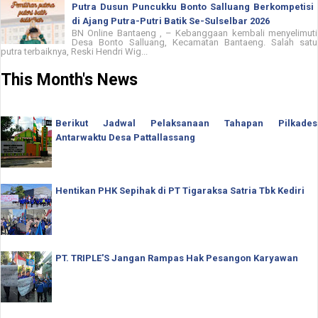
Putra Dusun Puncukku Bonto Salluang Berkompetisi
di Ajang Putra-Putri Batik Se-Sulselbar 2026
BN Online Bantaeng , – Kebanggaan kembali menyelimuti
Desa Bonto Salluang, Kecamatan Bantaeng. Salah satu
putra terbaiknya, Reski Hendri Wig...
This Month's News
Berikut Jadwal Pelaksanaan Tahapan Pilkades
Antarwaktu Desa Pattallassang
Hentikan PHK Sepihak di PT Tigaraksa Satria Tbk Kediri
PT. TRIPLE'S Jangan Rampas Hak Pesangon Karyawan