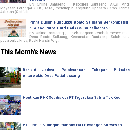
BN Online Bantaeng – Kapolres Bantaeng, AKBP Andi
Mayasari Patongai, S.I.K., M.M., memimpin langsung upacara Serah Terima
Jabatan (Sertijab...
Putra Dusun Puncukku Bonto Salluang Berkompetisi
di Ajang Putra-Putri Batik Se-Sulselbar 2026
BN Online Bantaeng , – Kebanggaan kembali menyelimuti
Desa Bonto Salluang, Kecamatan Bantaeng. Salah satu
putra terbaiknya, Reski Hendri Wig...
This Month's News
Berikut Jadwal Pelaksanaan Tahapan Pilkades
Antarwaktu Desa Pattallassang
Hentikan PHK Sepihak di PT Tigaraksa Satria Tbk Kediri
PT. TRIPLE'S Jangan Rampas Hak Pesangon Karyawan