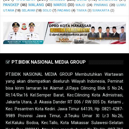
PANGKEP
(46)
MALANG
(43)
MAROS
(33)
WAJO
(24)
PINRANG
(20)
LUWU
UTARA
(18)
SELAYAR
(18)
SOLO
(7)
PADANG
(4)
TIMIKA
(3)
SURAKARTA
(2)
PT.BIDIK NASIONAL MEDIA GROUP
PT.BIDIK NASIONAL MEDIA GROUP Membutuhkan Wartawan
yang akan ditempatkan diseluruh Wilayah Indonesia, Peminat
bisa kirim lamaran ke Alamat Jl.Raya Cilincing Blok S No.24,
Rt.14/Rw.16 Kel.Semper Barat, Kec.Cilincing Kota Admistrasi,
Jakarta Utara, Jl. Akasia Dander RT 006 / RW 005 Ds. Ketami ,
Kec. Pesantren Kota Kediri. Jawa Timur 64139, Hp :0821-4287-
9989 Provinsi Jawa Timur, Jl.Teuku Umar XI Lr.3 No.26,
Kel.Kaluku Bodoa, Kec.Tallo, Kota Makassar Sulawesi-Selatan