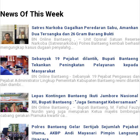
News Of This Week
Satres Narkoba Gagalkan Peredaran Sabu, Amankan
Dua Tersangka dan 26 Gram Barang Bukti
BN Online Bantaeng , – Unit Opsnal Satuan Reserse
Narkoba (Satresnarkoba) Polres Bantaeng kembali berhasil
mengungkap kasus dugaan penyalahg...
Sebanyak 19 Pejabat dilantik, Bupati Bantaeng
Tekankan Peningkatan Pelayanan kepada
Masyarakat
BN Online Bantaeng - Sebanyak 19 Pejabat Pengawas dan
Pejabat Administrator Lingkup Pemerintah Kabupaten Bantaeng resmi dilantik
dan diambi...
Lepas Kontingen Bantaeng Ikuti Jambore Nasional
XII, Bupati Bantaeng : "Jaga Semangat Kebersamaan"
BN Online Bantaeng , – Bupati Bantaeng, M. Fathul Fauzy
Nurdin yang juga merupakan Ketua majelis bimbingan
cabang gerakan Pramuka kwartir ca...
Polres Bantaeng Gelar Sertijab Sejumlah Pejabat
Utama, AKBP Andi Mayasari Pimpin Langsung
Upacara