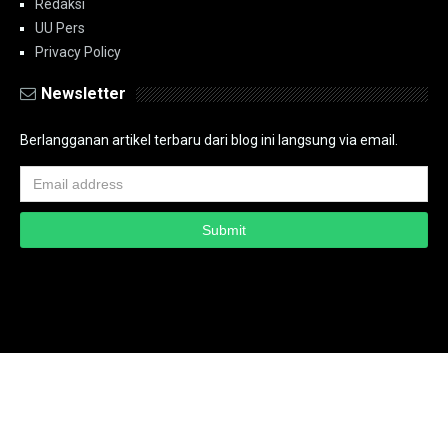
Redaksi
UU Pers
Privacy Policy
Newsletter
Berlangganan artikel terbaru dari blog ini langsung via email.
Copyright ©
2026
PT.Bidik Nasional Media Group
PT.Bidik Nasional
Media Group
Seputar
| Distributed By
www.bidiknasional.co.id
Powered by
Media
Siber