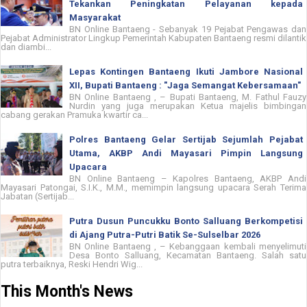
Tekankan Peningkatan Pelayanan kepada
Masyarakat
BN Online Bantaeng - Sebanyak 19 Pejabat Pengawas dan
Pejabat Administrator Lingkup Pemerintah Kabupaten Bantaeng resmi dilantik
dan diambi...
Lepas Kontingen Bantaeng Ikuti Jambore Nasional
XII, Bupati Bantaeng : "Jaga Semangat Kebersamaan"
BN Online Bantaeng , – Bupati Bantaeng, M. Fathul Fauzy
Nurdin yang juga merupakan Ketua majelis bimbingan
cabang gerakan Pramuka kwartir ca...
Polres Bantaeng Gelar Sertijab Sejumlah Pejabat
Utama, AKBP Andi Mayasari Pimpin Langsung
Upacara
BN Online Bantaeng – Kapolres Bantaeng, AKBP Andi
Mayasari Patongai, S.I.K., M.M., memimpin langsung upacara Serah Terima
Jabatan (Sertijab...
Putra Dusun Puncukku Bonto Salluang Berkompetisi
di Ajang Putra-Putri Batik Se-Sulselbar 2026
BN Online Bantaeng , – Kebanggaan kembali menyelimuti
Desa Bonto Salluang, Kecamatan Bantaeng. Salah satu
putra terbaiknya, Reski Hendri Wig...
This Month's News