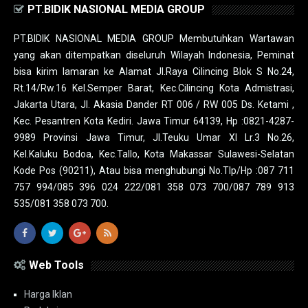
PT.BIDIK NASIONAL MEDIA GROUP
PT.BIDIK NASIONAL MEDIA GROUP Membutuhkan Wartawan
yang akan ditempatkan diseluruh Wilayah Indonesia, Peminat
bisa kirim lamaran ke Alamat Jl.Raya Cilincing Blok S No.24,
Rt.14/Rw.16 Kel.Semper Barat, Kec.Cilincing Kota Admistrasi,
Jakarta Utara, Jl. Akasia Dander RT 006 / RW 005 Ds. Ketami ,
Kec. Pesantren Kota Kediri. Jawa Timur 64139, Hp :0821-4287-
9989 Provinsi Jawa Timur, Jl.Teuku Umar XI Lr.3 No.26,
Kel.Kaluku Bodoa, Kec.Tallo, Kota Makassar Sulawesi-Selatan
Kode Pos (90211), Atau bisa menghubungi No.Tlp/Hp :087 711
757 994/085 396 024 222/081 358 073 700/087 789 913
535/081 358 073 700.
Web Tools
Harga Iklan