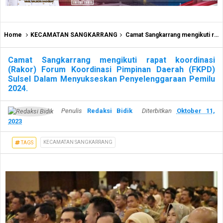
Home
KECAMATAN SANGKARRANG
Camat Sangkarrang mengikuti rapat koordinasi (Rakor) Forum Koordinasi Pimpinan Daerah (FKPD) Sulsel Dalam Menyukseskan Penyelenggaraan Pemilu 2024.
Camat Sangkarrang mengikuti rapat koordinasi
(Rakor) Forum Koordinasi Pimpinan Daerah (FKPD)
Sulsel Dalam Menyukseskan Penyelenggaraan Pemilu
2024.
Penulis
Redaksi Bidik
Diterbitkan
Oktober 11,
2023
KECAMATAN SANGKARRANG
TAGS