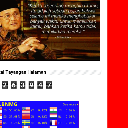
tal Tayangan Halaman
2
6
3
9
4
7