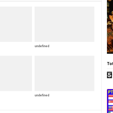
undefined
To
5
undefined