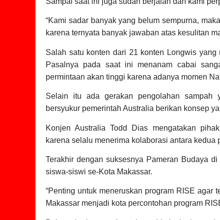
Sampai saat ini juga sudah berjalan dan kami p
“Kami sadar banyak yang belum sempurna, maka ta
karena ternyata banyak jawaban atas kesulitan ma
Salah satu konten dari 21 konten Longwis yang 
Pasalnya pada saat ini menanam cabai sang
permintaan akan tinggi karena adanya momen Nat
Selain itu ada gerakan pengolahan sampah 
bersyukur pemerintah Australia berikan konsep ya
Konjen Australia Todd Dias mengatakan piha
karena selalu menerima kolaborasi antara kedua 
Terakhir dengan suksesnya Pameran Budaya di
siswa-siswi se-Kota Makassar.
“Penting untuk meneruskan program RISE agar te
Makassar menjadi kota percontohan program RISE 