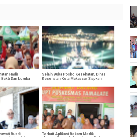
atan Hadiri
Selain Buka Posko Kesehatan, Dinas
Bakti Dan Lomba
Kesehatan Kota Makassar Siapkan
ngkat Madya Dan
Rumah Sakit Rujukan
elatan
awati Rusdi
Terkait Aplikasi Rekam Medik