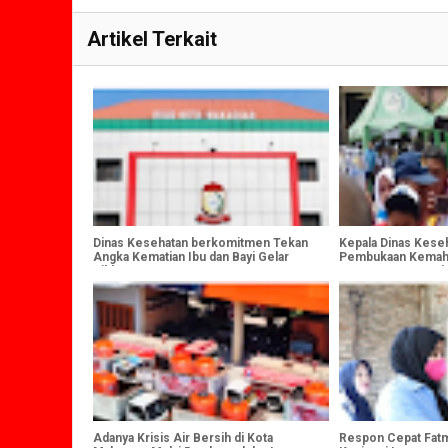
Artikel Terkait
Dinas Kesehatan berkomitmen Tekan
Kepala Dinas Keseh
Angka Kematian Ibu dan Bayi Gelar
Pembukaan Kemah 
Diklat Bersama RSUD Daya Kota
Ke-12 PMR PMI Ti
Makassar
Wira Se-Sulawesi S
Adanya Krisis Air Bersih di Kota
Respon Cepat Fatm