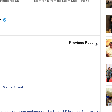
Penderita Gizi
Elektronik Pemkab Lutim Studi Tiru Ke
Dinkes Kota Makassar
e
Previous Post
 diMedia Sosial
o mengatakan akan melaporkan BWS dan PT Brantas Abipraya ke