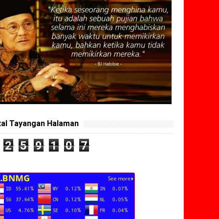
tal Tayangan Halaman
2
5
9
1
0
7