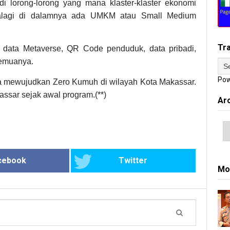
i lorong-lorong yang mana klaster-klaster ekonomi
palagi di dalamnya ada UMKM atau Small Medium
Tr
big data Metaverse, QR Code penduduk, data pribadi,
 semuanya.
Pow
a mewujudkan Zero Kumuh di wilayah Kota Makassar.
ssar sejak awal program.(**)
Ar
cebook
Twitter
Mo