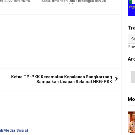
s 2027 dan RKPD
Sabu, Amankan Dua Tersangka dan 26
Gram Barang Bukti
Tr
Pow
Ar
Ketua TP-PKK Kecamatan Kepulauan Sangkarrang
Sampaikan Ucapan Selamat HKG-PKK
Mo
 diMedia Sosial