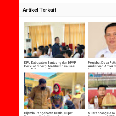
Artikel Terkait
KPU Kabupaten Bantaeng dan BPVP
Penjabat Desa Patt
Perkuat Sinergi Melalui Sosialisasi
Andi Irwan Amier 
Pendidikan Pemilih Berkelanjutan
beraktivitas sebaga
Begini Ungkapanny
Dijamin Pengobatan Gratis, Bupati
Musrenbang Desa U