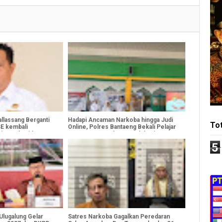
allassang Berganti
Hadapi Ancaman Narkoba hingga Judi
To
SE kembali
Online, Polres Bantaeng Bekali Pelajar
i Kepala Bidang,
MPLS SMAN 2 dengan Edukasi
a
Preventif
5
lugalung Gelar
Satres Narkoba Gagalkan Peredaran