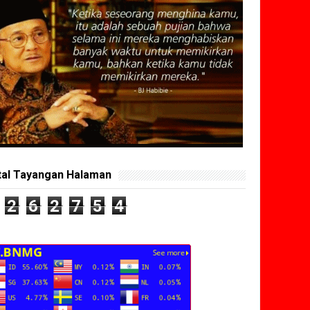
tal Tayangan Halaman
2
6
2
7
5
4