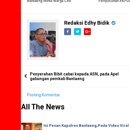
Bantaeng Minta Warga Cek
Penyusunan RKPDe
Tuberkulosis
2028
Redaksi Edhy Bidik
Penyerahan Bibit cabai kepada ASN, pada Apel
gabungan pemkab Bantaeng
Posting Komentar
All The News
Ini Pesan Kapolres Bantaeng,Pada Video Viral