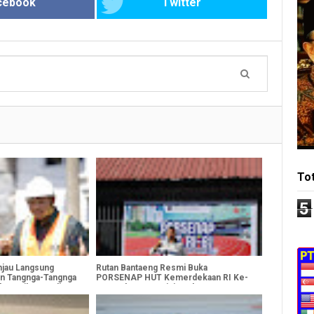
cebook
Twitter
To
5
njau Langsung
Rutan Bantaeng Resmi Buka
an Tangnga-Tangnga
PORSENAP HUT Kemerdekaan RI Ke-
k Pastikan Kualitas
81, Perkuat Sportivitas dan
Kebersamaan