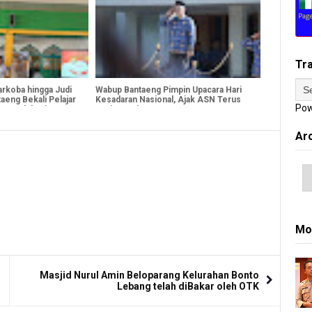
Tr
rkoba hingga Judi
Wabup Bantaeng Pimpin Upacara Hari
taeng Bekali Pelajar
Kesadaran Nasional, Ajak ASN Terus
Pow
an Edukasi
Berinovasi
Ar
Mo
Masjid Nurul Amin Beloparang Kelurahan Bonto
Lebang telah diBakar oleh OTK