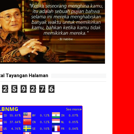
tal Tayangan Halaman
2
5
9
2
7
6