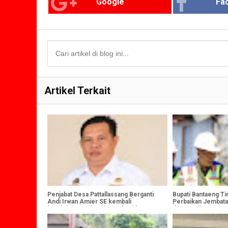
Google
Fa
Artikel Terkait
Penjabat Desa Pattallassang Berganti
Bupati Bantaeng Ti
Andi Irwan Amier SE kembali
Perbaikan Jembat
beraktivitas sebagai Kepala Bidang,
dan Panaikang untu
Begini Ungkapannya
Infrastruktur