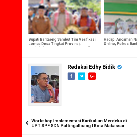
Bupati Bantaeng Sambut Tim Verifikasi
Hadapi Ancaman Na
Lomba Desa Tingkat Provinsi,
Online, Polres Ban
Optimistis Desa Bonto Tangnga Raih
MPLS SMAN 2 deng
Prestasi Terbaik
Preventif
Redaksi Edhy Bidik
Workshop Implementasi Kurikulum Merdeka di
UPT SPF SDN Pattingalloang I Kota Makassar