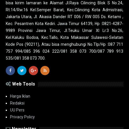
bisa kirim lamaran ke Alamat Jl.Raya Cilincing Blok S No.24,
Rt.14/Rw.16 Kel.Semper Barat, Kec.Cilincing Kota Admistrasi,
Jakarta Utara, Jl. Akasia Dander RT 006 / RW 005 Ds. Ketami ,
Kec. Pesantren Kota Kediri. Jawa Timur 64139, Hp :0821-4287-
9989 Provinsi Jawa Timur, Jl.Teuku Umar XI Lr.3 No.26,
Kel.Kaluku Bodoa, Kec.Tallo, Kota Makassar Sulawesi-Selatan
Kode Pos (90211), Atau bisa menghubungi No.Tlp/Hp :087 711
757 994/085 396 024 222/081 358 073 700/087 789 913
535/081 358 073 700.
Web Tools
Harga Iklan
Redaksi
UU Pers
Privacy Policy
Newsletter