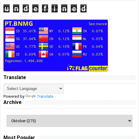
u
n
d
e
f
i
n
e
d
Translate
Powered by
Translate
Archive
Most Popular