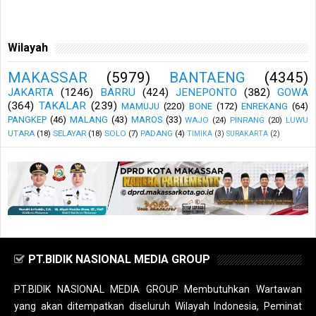
Wilayah
MAKASSAR
(5979)
BANTAENG
(4345)
JAKARTA
(1246)
BARRU
(424)
JENEPONTO
(382)
GOWA
(364)
TAKALAR
(239)
MAMUJU
(220)
BONE
(172)
ENREKANG
(64)
PANGKEP
(46)
MALANG
(43)
MAROS
(33)
WAJO
(24)
PINRANG
(20)
LUWU
UTARA
(18)
SELAYAR
(18)
SOLO
(7)
PADANG
(4)
TIMIKA
(3)
SURAKARTA
(2)
PT.BIDIK NASIONAL MEDIA GROUP
PT.BIDIK NASIONAL MEDIA GROUP Membutuhkan Wartawan
yang akan ditempatkan diseluruh Wilayah Indonesia, Peminat