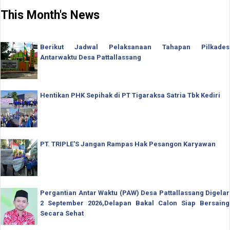
This Month's News
Berikut Jadwal Pelaksanaan Tahapan Pilkades
Antarwaktu Desa Pattallassang
Hentikan PHK Sepihak di PT Tigaraksa Satria Tbk Kediri
PT. TRIPLE'S Jangan Rampas Hak Pesangon Karyawan
Pergantian Antar Waktu (PAW) Desa Pattallassang Digelar
2 September 2026,Delapan Bakal Calon Siap Bersaing
Secara Sehat