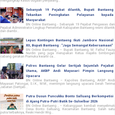
mengungkap kasus dugaan penyalahg...
Sebanyak 19 Pejabat dilantik, Bupati Bantaeng
Tekankan Peningkatan Pelayanan kepada
Masyarakat
BN Online Bantaeng - Sebanyak 19 Pejabat Pengawas dan
Pejabat Administrator Lingkup Pemerintah Kabupaten Bantaeng resmi dilantik
dan diambi...
Lepas Kontingen Bantaeng Ikuti Jambore Nasional
XII, Bupati Bantaeng : "Jaga Semangat Kebersamaan"
BN Online Bantaeng , – Bupati Bantaeng, M. Fathul Fauzy
Nurdin yang juga merupakan Ketua majelis bimbingan
cabang gerakan Pramuka kwartir ca...
Polres Bantaeng Gelar Sertijab Sejumlah Pejabat
Utama, AKBP Andi Mayasari Pimpin Langsung
Upacara
BN Online Bantaeng – Kapolres Bantaeng, AKBP Andi
Mayasari Patongai, S.I.K., M.M., memimpin langsung upacara Serah Terima
Jabatan (Sertijab...
Putra Dusun Puncukku Bonto Salluang Berkompetisi
di Ajang Putra-Putri Batik Se-Sulselbar 2026
BN Online Bantaeng , – Kebanggaan kembali menyelimuti
Desa Bonto Salluang, Kecamatan Bantaeng. Salah satu
putra terbaiknya, Reski Hendri Wig...