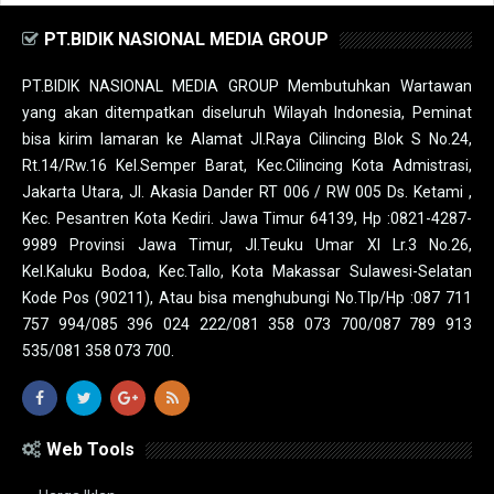
PT.BIDIK NASIONAL MEDIA GROUP
PT.BIDIK NASIONAL MEDIA GROUP Membutuhkan Wartawan
yang akan ditempatkan diseluruh Wilayah Indonesia, Peminat
bisa kirim lamaran ke Alamat Jl.Raya Cilincing Blok S No.24,
Rt.14/Rw.16 Kel.Semper Barat, Kec.Cilincing Kota Admistrasi,
Jakarta Utara, Jl. Akasia Dander RT 006 / RW 005 Ds. Ketami ,
Kec. Pesantren Kota Kediri. Jawa Timur 64139, Hp :0821-4287-
9989 Provinsi Jawa Timur, Jl.Teuku Umar XI Lr.3 No.26,
Kel.Kaluku Bodoa, Kec.Tallo, Kota Makassar Sulawesi-Selatan
Kode Pos (90211), Atau bisa menghubungi No.Tlp/Hp :087 711
757 994/085 396 024 222/081 358 073 700/087 789 913
535/081 358 073 700.
Web Tools