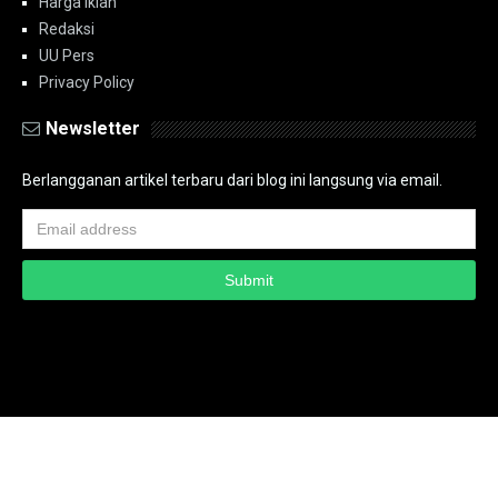
Harga Iklan
Redaksi
UU Pers
Privacy Policy
Newsletter
Berlangganan artikel terbaru dari blog ini langsung via email.
Copyright ©
2026
PT.Bidik Nasional Media Group
PT.Bidik Nasional
Media Group
Seputar
| Distributed By
www.bidiknasional.co.id
Powered by
Media
Siber