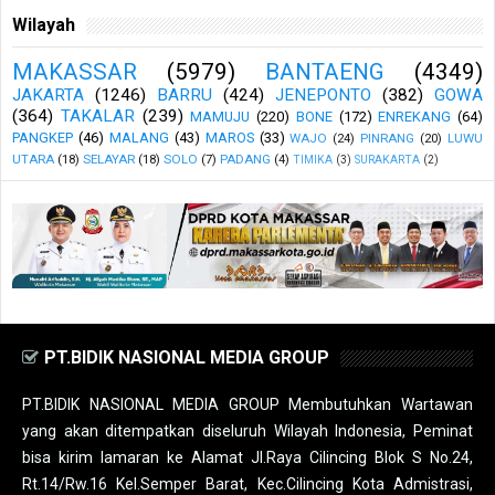
Wilayah
MAKASSAR
(5979)
BANTAENG
(4349)
JAKARTA
(1246)
BARRU
(424)
JENEPONTO
(382)
GOWA
(364)
TAKALAR
(239)
MAMUJU
(220)
BONE
(172)
ENREKANG
(64)
PANGKEP
(46)
MALANG
(43)
MAROS
(33)
WAJO
(24)
PINRANG
(20)
LUWU
UTARA
(18)
SELAYAR
(18)
SOLO
(7)
PADANG
(4)
TIMIKA
(3)
SURAKARTA
(2)
PT.BIDIK NASIONAL MEDIA GROUP
PT.BIDIK NASIONAL MEDIA GROUP Membutuhkan Wartawan
yang akan ditempatkan diseluruh Wilayah Indonesia, Peminat
bisa kirim lamaran ke Alamat Jl.Raya Cilincing Blok S No.24,
Rt.14/Rw.16 Kel.Semper Barat, Kec.Cilincing Kota Admistrasi,