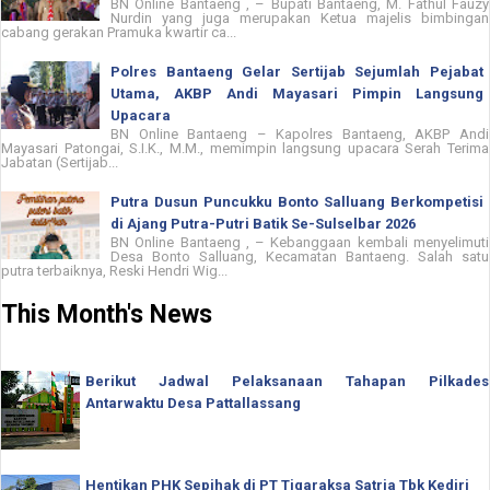
BN Online Bantaeng , – Bupati Bantaeng, M. Fathul Fauzy
Nurdin yang juga merupakan Ketua majelis bimbingan
cabang gerakan Pramuka kwartir ca...
Polres Bantaeng Gelar Sertijab Sejumlah Pejabat
Utama, AKBP Andi Mayasari Pimpin Langsung
Upacara
BN Online Bantaeng – Kapolres Bantaeng, AKBP Andi
Mayasari Patongai, S.I.K., M.M., memimpin langsung upacara Serah Terima
Jabatan (Sertijab...
Putra Dusun Puncukku Bonto Salluang Berkompetisi
di Ajang Putra-Putri Batik Se-Sulselbar 2026
BN Online Bantaeng , – Kebanggaan kembali menyelimuti
Desa Bonto Salluang, Kecamatan Bantaeng. Salah satu
putra terbaiknya, Reski Hendri Wig...
This Month's News
Berikut Jadwal Pelaksanaan Tahapan Pilkades
Antarwaktu Desa Pattallassang
Hentikan PHK Sepihak di PT Tigaraksa Satria Tbk Kediri