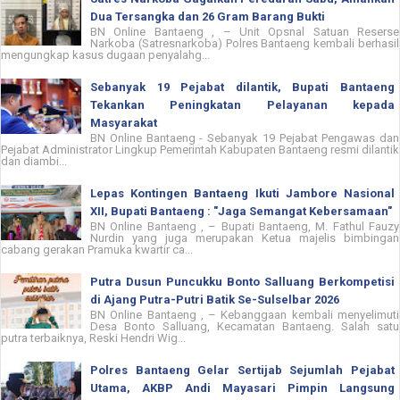
Dua Tersangka dan 26 Gram Barang Bukti
BN Online Bantaeng , – Unit Opsnal Satuan Reserse
Narkoba (Satresnarkoba) Polres Bantaeng kembali berhasil
mengungkap kasus dugaan penyalahg...
Sebanyak 19 Pejabat dilantik, Bupati Bantaeng
Tekankan Peningkatan Pelayanan kepada
Masyarakat
BN Online Bantaeng - Sebanyak 19 Pejabat Pengawas dan
Pejabat Administrator Lingkup Pemerintah Kabupaten Bantaeng resmi dilantik
dan diambi...
Lepas Kontingen Bantaeng Ikuti Jambore Nasional
XII, Bupati Bantaeng : "Jaga Semangat Kebersamaan"
BN Online Bantaeng , – Bupati Bantaeng, M. Fathul Fauzy
Nurdin yang juga merupakan Ketua majelis bimbingan
cabang gerakan Pramuka kwartir ca...
Putra Dusun Puncukku Bonto Salluang Berkompetisi
di Ajang Putra-Putri Batik Se-Sulselbar 2026
BN Online Bantaeng , – Kebanggaan kembali menyelimuti
Desa Bonto Salluang, Kecamatan Bantaeng. Salah satu
putra terbaiknya, Reski Hendri Wig...
Polres Bantaeng Gelar Sertijab Sejumlah Pejabat
Utama, AKBP Andi Mayasari Pimpin Langsung