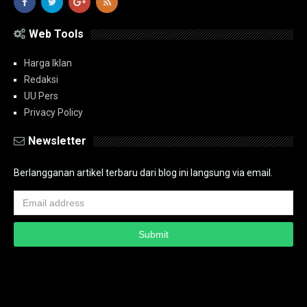
Web Tools
Harga Iklan
Redaksi
UU Pers
Privacy Policy
Newsletter
Berlangganan artikel terbaru dari blog ini langsung via email.
Copyright ©
2026
PT.Bidik Nasional Media Group
PT.Bidik Nasional
Media Group
Seputar
| Distributed By
www.bidiknasional.co.id
Powered by
Media
Siber