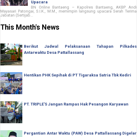
Upacara
BN Online Bantaeng – Kapolres Bantaeng, AKBP Andi
Mayasari Patongai, S.I.K., M.M., memimpin langsung upacara Serah Terima
Jabatan (Sertijab...
This Month's News
Berikut Jadwal Pelaksanaan Tahapan Pilkades
Antarwaktu Desa Pattallassang
Hentikan PHK Sepihak di PT Tigaraksa Satria Tbk Kediri
PT. TRIPLE'S Jangan Rampas Hak Pesangon Karyawan
Pergantian Antar Waktu (PAW) Desa Pattallassang Digelar