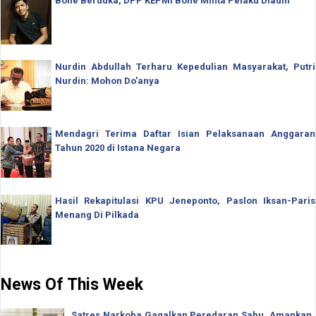
Bone Berduka, DPP KEPMI Bone Minta Pelaku Diadili
Nurdin Abdullah Terharu Kepedulian Masyarakat, Putri
Nurdin: Mohon Do'anya
Mendagri Terima Daftar Isian Pelaksanaan Anggaran
Tahun 2020 di Istana Negara
Hasil Rekapitulasi KPU Jeneponto, Paslon Iksan-Paris
Menang Di Pilkada
News Of This Week
Satres Narkoba Gagalkan Peredaran Sabu, Amankan