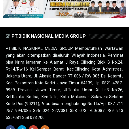
PT.BIDIK NASIONAL MEDIA GROUP
PT.BIDIK NASIONAL MEDIA GROUP Membutuhkan Wartawan
yang akan ditempatkan diseluruh Wilayah Indonesia, Peminat
bisa kirim lamaran ke Alamat Jl.Raya Cilincing Blok S No.24,
Rt.14/Rw.16 Kel.Semper Barat, Kec.Cilincing Kota Admistrasi,
Jakarta Utara, Jl. Akasia Dander RT 006 / RW 005 Ds. Ketami ,
Kec. Pesantren Kota Kediri. Jawa Timur 64139, Hp :0821-4287-
9989 Provinsi Jawa Timur, Jl.Teuku Umar XI Lr.3 No.26,
Kel.Kaluku Bodoa, Kec.Tallo, Kota Makassar Sulawesi-Selatan
Kode Pos (90211), Atau bisa menghubungi No.Tlp/Hp :087 711
757 994/085 396 024 222/081 358 073 700/087 789 913
535/081 358 073 700.