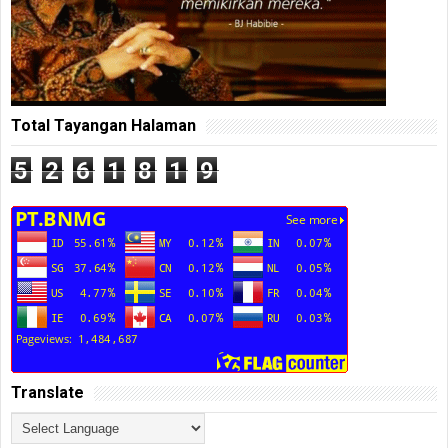
Total Tayangan Halaman
5
2
6
1
8
1
9
Translate