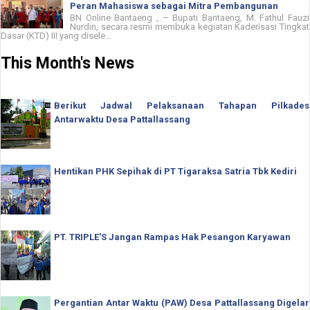
Peran Mahasiswa sebagai Mitra Pembangunan
BN Online Bantaeng , – Bupati Bantaeng, M. Fathul Fauzi
Nurdin, secara resmi membuka kegiatan Kaderisasi Tingkat
Dasar (KTD) III yang disele...
This Month's News
Berikut Jadwal Pelaksanaan Tahapan Pilkades
Antarwaktu Desa Pattallassang
Hentikan PHK Sepihak di PT Tigaraksa Satria Tbk Kediri
PT. TRIPLE'S Jangan Rampas Hak Pesangon Karyawan
Pergantian Antar Waktu (PAW) Desa Pattallassang Digelar