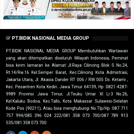
PT.BIDIK NASIONAL MEDIA GROUP
PT.BIDIK NASIONAL MEDIA GROUP Membutuhkan Wartawan
yang akan ditempatkan diseluruh Wilayah Indonesia, Peminat
bisa kirim lamaran ke Alamat Jl.Raya Cilincing Blok S No.24,
Rt.14/Rw.16 Kel.Semper Barat, Kec.Cilincing Kota Admistrasi,
Jakarta Utara, Jl. Akasia Dander RT 006 / RW 005 Ds. Ketami ,
Kec. Pesantren Kota Kediri. Jawa Timur 64139, Hp :0821-4287-
9989 Provinsi Jawa Timur, Jl.Teuku Umar XI Lr.3 No.26,
Kel.Kaluku Bodoa, Kec.Tallo, Kota Makassar Sulawesi-Selatan
Kode Pos (90211), Atau bisa menghubungi No.Tlp/Hp :087 711
757 994/085 396 024 222/081 358 073 700/087 789 913
535/081 358 073 700.