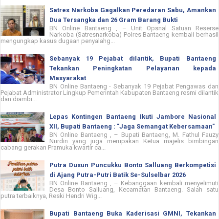
Satres Narkoba Gagalkan Peredaran Sabu, Amankan
Dua Tersangka dan 26 Gram Barang Bukti
BN Online Bantaeng , – Unit Opsnal Satuan Reserse
Narkoba (Satresnarkoba) Polres Bantaeng kembali berhasil
mengungkap kasus dugaan penyalahg...
Sebanyak 19 Pejabat dilantik, Bupati Bantaeng
Tekankan Peningkatan Pelayanan kepada
Masyarakat
BN Online Bantaeng - Sebanyak 19 Pejabat Pengawas dan
Pejabat Administrator Lingkup Pemerintah Kabupaten Bantaeng resmi dilantik
dan diambi...
Lepas Kontingen Bantaeng Ikuti Jambore Nasional
XII, Bupati Bantaeng : "Jaga Semangat Kebersamaan"
BN Online Bantaeng , – Bupati Bantaeng, M. Fathul Fauzy
Nurdin yang juga merupakan Ketua majelis bimbingan
cabang gerakan Pramuka kwartir ca...
Putra Dusun Puncukku Bonto Salluang Berkompetisi
di Ajang Putra-Putri Batik Se-Sulselbar 2026
BN Online Bantaeng , – Kebanggaan kembali menyelimuti
Desa Bonto Salluang, Kecamatan Bantaeng. Salah satu
putra terbaiknya, Reski Hendri Wig...
Bupati Bantaeng Buka Kaderisasi GMNI, Tekankan