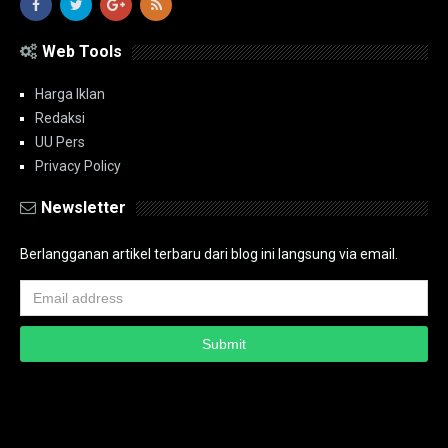
Web Tools
Harga Iklan
Redaksi
UU Pers
Privacy Policy
Newsletter
Berlangganan artikel terbaru dari blog ini langsung via email.
Copyright ©
2026
PT.Bidik Nasional Media Group
PT.Bidik Nasional
Media Group
Seputar
| Distributed By
www.bidiknasional.co.id
Powered by
Media
Siber