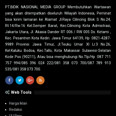
PT.BIDIK NASIONAL MEDIA GROUP Membutuhkan Wartawan
yang akan ditempatkan diseluruh Wilayah Indonesia, Peminat
bisa kirim lamaran ke Alamat Jl.Raya Cilincing Blok S No.24,
Rt.14/Rw.16 Kel.Semper Barat, Kec.Cilincing Kota Admistrasi,
Jakarta Utara, Jl. Akasia Dander RT 006 / RW 005 Ds. Ketami ,
Kec. Pesantren Kota Kediri. Jawa Timur 64139, Hp :0821-4287-
9989 Provinsi Jawa Timur, Jl.Teuku Umar XI Lr.3 No.26,
Kel.Kaluku Bodoa, Kec.Tallo, Kota Makassar Sulawesi-Selatan
Kode Pos (90211), Atau bisa menghubungi No.Tlp/Hp :087 711
757 994/085 396 024 222/081 358 073 700/087 789 913
535/081 358 073 700.
Web Tools
Harga Iklan
Redaksi
UU Pers