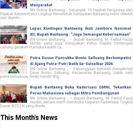
Masyarakat
BN Online Bantaeng - Sebanyak 19 Pejabat Pengawas dan
Pejabat Administrator Lingkup Pemerintah Kabupaten Bantaeng resmi dilantik
dan diambi...
Lepas Kontingen Bantaeng Ikuti Jambore Nasional
XII, Bupati Bantaeng : "Jaga Semangat Kebersamaan"
BN Online Bantaeng , – Bupati Bantaeng, M. Fathul Fauzy
Nurdin yang juga merupakan Ketua majelis bimbingan
cabang gerakan Pramuka kwartir ca...
Putra Dusun Puncukku Bonto Salluang Berkompetisi
di Ajang Putra-Putri Batik Se-Sulselbar 2026
BN Online Bantaeng , – Kebanggaan kembali menyelimuti
Desa Bonto Salluang, Kecamatan Bantaeng. Salah satu
putra terbaiknya, Reski Hendri Wig...
Bupati Bantaeng Buka Kaderisasi GMNI, Tekankan
Peran Mahasiswa sebagai Mitra Pembangunan
BN Online Bantaeng , – Bupati Bantaeng, M. Fathul Fauzi
Nurdin, secara resmi membuka kegiatan Kaderisasi Tingkat
Dasar (KTD) III yang disele...
This Month's News