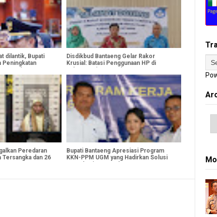
Tr
 dilantik, Bupati
Disdikbud Bantaeng Gelar Rakor
 Peningkatan
Krusial: Batasi Penggunaan HP di
Masyarakat
Kalangan Siswa SD dan SMP
Pow
Ar
galkan Peredaran
Bupati Bantaeng Apresiasi Program
 Tersangka dan 26
KKN-PPM UGM yang Hadirkan Solusi
Mo
Nyata bagi Masyarakat