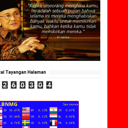
tal Tayangan Halaman
2
6
0
3
0
4