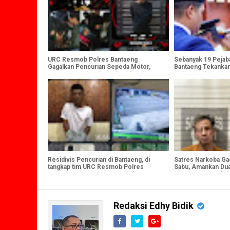
URC Resmob Polres Bantaeng
Sebanyak 19 Pejabat
Gagalkan Pencurian Sepeda Motor,
Bantaeng Tekankan
Satu Tersangka Diamankan di
Pelayanan kepada 
Pajukukang
Residivis Pencurian di Bantaeng, di
Satres Narkoba Ga
tangkap tim URC Resmob Polres
Sabu, Amankan Dua
Bantaeng , Dua Kasus Terungkap
Gram Barang Bukti
Redaksi Edhy Bidik