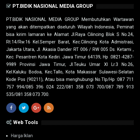
PT.BIDIK NASIONAL MEDIA GROUP
PT.BIDIK NASIONAL MEDIA GROUP Membutuhkan Wartawan
yang akan ditempatkan diseluruh Wilayah Indonesia, Peminat
bisa kirim lamaran ke Alamat Jl.Raya Cilincing Blok S No.24,
Rt.14/Rw.16 Kel.Semper Barat, Kec.Cilincing Kota Admistrasi,
Jakarta Utara, Jl. Akasia Dander RT 006 / RW 005 Ds. Ketami ,
Kec. Pesantren Kota Kediri. Jawa Timur 64139, Hp :0821-4287-
9989 Provinsi Jawa Timur, Jl.Teuku Umar XI Lr.3 No.26,
Kel.Kaluku Bodoa, Kec.Tallo, Kota Makassar Sulawesi-Selatan
Kode Pos (90211), Atau bisa menghubungi No.Tlp/Hp :087 711
757 994/085 396 024 222/081 358 073 700/087 789 913
535/081 358 073 700.
Web Tools
Harga Iklan