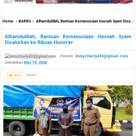
Home
BARRU
Alhamdulillah, Bantuan Kemanusiaan Hasnah Syam Disalurkan ke Ribuan Honorer
Alhamdulillah, Bantuan Kemanusiaan Hasnah Syam
Disalurkan ke Ribuan Honorer
Penulis
donycharly433@gmail.com
Diterbitkan
Mei 19, 2020
BARRU
TAGS