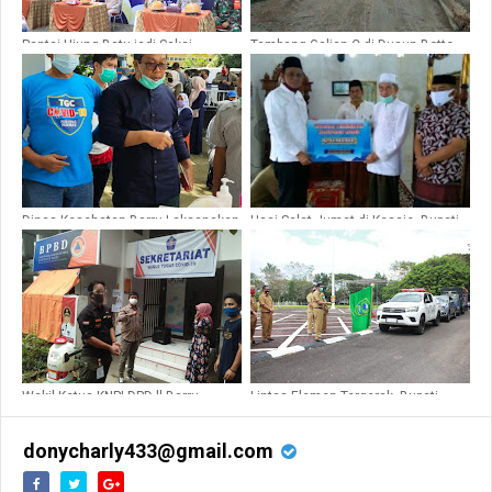
Pantai Ujung Batu jadi Saksi,
Tambang Galian C di Dusun Botto-
Element Masyarakat Se-Kecamatan
botto Desa Lompo Tengah Ilegal,
Barru Deklarasi ODF
Ucap Kadis DPM-PTSP-TK Barru
Dinas Kesehatan Barru Laksanakan
Usai Salat Jumat di Kessie, Bupati
Rapid Test Ke-PPK, PPS dan PPDP
Barru Serahkan Bantuan
Wakil Ketua KNPI DPD-ll Barru
Lintas Elemen Tergerak, Bupati
Kunjungi Posko Sekretariat GTGPP-
Barru Kembali Lepas Bantuan untuk
19
Banjir Masamba
donycharly433@gmail.com