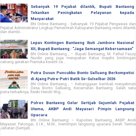
Sebanyak 19 Pejabat dilantik, Bupati Bantaeng
Tekankan Peningkatan Pelayanan kepada
Masyarakat
BN Online Bantaeng - Sebanyak 19 Pejabat Pengawas dan
Pejabat Administrator Lingkup Pemerintah Kabupaten Bantaeng resmi dilantik
dan diambi...
Lepas Kontingen Bantaeng Ikuti Jambore Nasional
XII, Bupati Bantaeng : "Jaga Semangat Kebersamaan"
BN Online Bantaeng , – Bupati Bantaeng, M. Fathul Fauzy
Nurdin yang juga merupakan Ketua majelis bimbingan
cabang gerakan Pramuka kwartir ca...
Putra Dusun Puncukku Bonto Salluang Berkompetisi
di Ajang Putra-Putri Batik Se-Sulselbar 2026
BN Online Bantaeng , – Kebanggaan kembali menyelimuti
Desa Bonto Salluang, Kecamatan Bantaeng. Salah satu
putra terbaiknya, Reski Hendri Wig...
Polres Bantaeng Gelar Sertijab Sejumlah Pejabat
Utama, AKBP Andi Mayasari Pimpin Langsung
Upacara
BN Online Bantaeng – Kapolres Bantaeng, AKBP Andi
Mayasari Patongai, S.I.K., M.M., memimpin langsung upacara Serah Terima
Jabatan (Sertijab...