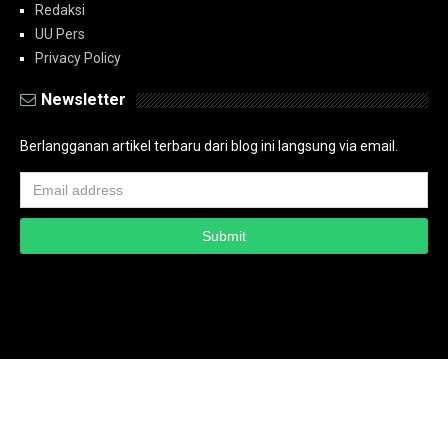
Redaksi
UU Pers
Privacy Policy
Newsletter
Berlangganan artikel terbaru dari blog ini langsung via email.
Copyright ©
2026
PT.Bidik Nasional Media Group
PT.Bidik Nasional
Media Group
Seputar
| Distributed By
www.bidiknasional.co.id
Powered by
Media
Siber