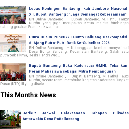
Lepas Kontingen Bantaeng Ikuti Jambore Nasional
XII, Bupati Bantaeng : "Jaga Semangat Kebersamaan"
BN Online Bantaeng , – Bupati Bantaeng, M. Fathul Fauzy
Nurdin yang juga merupakan Ketua majelis bimbingan
cabang gerakan Pramuka kwartir ca...
Putra Dusun Puncukku Bonto Salluang Berkompetisi
di Ajang Putra-Putri Batik Se-Sulselbar 2026
BN Online Bantaeng , – Kebanggaan kembali menyelimuti
Desa Bonto Salluang, Kecamatan Bantaeng. Salah satu
putra terbaiknya, Reski Hendri Wig...
Bupati Bantaeng Buka Kaderisasi GMNI, Tekankan
Peran Mahasiswa sebagai Mitra Pembangunan
BN Online Bantaeng , – Bupati Bantaeng, M. Fathul Fauzi
Nurdin, secara resmi membuka kegiatan Kaderisasi Tingkat
Dasar (KTD) III yang disele...
This Month's News
Berikut Jadwal Pelaksanaan Tahapan Pilkades
Antarwaktu Desa Pattallassang