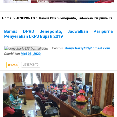
Home
JENEPONTO
Bamus DPRD Jeneponto, Jadwalkan Paripurna Penyerahan LKPJ Bupati 2019
Bamus DPRD Jeneponto, Jadwalkan Paripurna
Penyerahan LKPJ Bupati 2019
Penulis
donycharly433@gmail.com
Diterbitkan
Mei 08, 2020
JENEPONTO
TAGS