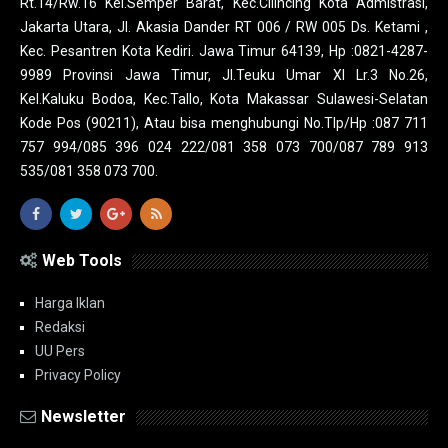
Rt.14/Rw.16 Kel.Semper Barat, Kec.Cilincing Kota Admistrasi,
Jakarta Utara, Jl. Akasia Dander RT 006 / RW 005 Ds. Ketami ,
Kec. Pesantren Kota Kediri. Jawa Timur 64139, Hp :0821-4287-
9989 Provinsi Jawa Timur, Jl.Teuku Umar XI Lr.3 No.26,
Kel.Kaluku Bodoa, Kec.Tallo, Kota Makassar Sulawesi-Selatan
Kode Pos (90211), Atau bisa menghubungi No.Tlp/Hp :087 711
757 994/085 396 024 222/081 358 073 700/087 789 913
535/081 358 073 700.
Web Tools
Harga Iklan
Redaksi
UU Pers
Privacy Policy
Newsletter