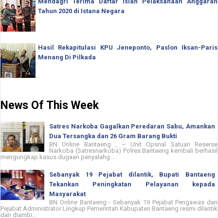
Mendagri Terima Daftar Isian Pelaksanaan Anggaran
Tahun 2020 di Istana Negara
Hasil Rekapitulasi KPU Jeneponto, Paslon Iksan-Paris
Menang Di Pilkada
News Of This Week
Satres Narkoba Gagalkan Peredaran Sabu, Amankan
Dua Tersangka dan 26 Gram Barang Bukti
BN Online Bantaeng , – Unit Opsnal Satuan Reserse
Narkoba (Satresnarkoba) Polres Bantaeng kembali berhasil
mengungkap kasus dugaan penyalahg...
Sebanyak 19 Pejabat dilantik, Bupati Bantaeng
Tekankan Peningkatan Pelayanan kepada
Masyarakat
BN Online Bantaeng - Sebanyak 19 Pejabat Pengawas dan
Pejabat Administrator Lingkup Pemerintah Kabupaten Bantaeng resmi dilantik
dan diambi...