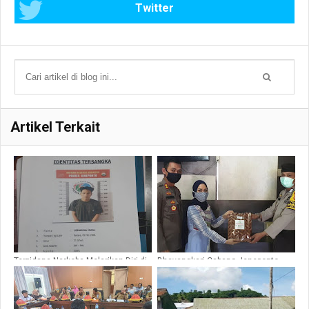
Twitter
Artikel Terkait
Terpidana Narkoba Melarikan Diri di
Bhayangkari Cabang Jeneponto
Rutan Jeneponto Saat Ditangkap
Bagikan Tali Asih ke Personel
Melawan Petugas Pelaku
Polres Jeneponto
Tertembak Hingga Tewas