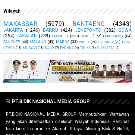
Wilayah
MAKASSAR
(5979)
BANTAENG
(4343)
JAKARTA
(1246)
BARRU
(424)
JENEPONTO
(382)
GOWA
(364)
TAKALAR
(239)
MAMUJU
(220)
BONE
(172)
ENREKANG
(64)
PANGKEP
(46)
MALANG
(43)
MAROS
(33)
WAJO
(24)
PINRANG
(20)
LUWU
UTARA
(18)
SELAYAR
(18)
SOLO
(7)
PADANG
(4)
TIMIKA
(3)
SURAKARTA
(2)
PT.BIDIK NASIONAL MEDIA GROUP
PT.BIDIK NASIONAL MEDIA GROUP Membutuhkan Wartawan
yang akan ditempatkan diseluruh Wilayah Indonesia, Peminat
bisa kirim lamaran ke Alamat Jl.Raya Cilincing Blok S No.24,