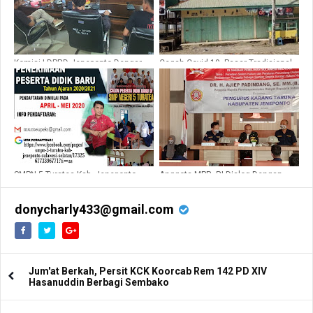
Komisi I DPRD Jeneponto Dengar
Cegah Covid 19, Pasar Tradisional
Pendapat Dengan Amuba Bangkala
Bululoe Mulai Ditutup
SMPN 5 Turatea Kab. Jeneponto
Anggota MPR- RI Dialog Dengan
Mulai PPDB, Siswa Di Manjakan
Karang Taruna Jeneponto
Antar Jemput Ke Sekolah
donycharly433@gmail.com
Jum'at Berkah, Persit KCK Koorcab Rem 142 PD XIV
Hasanuddin Berbagi Sembako