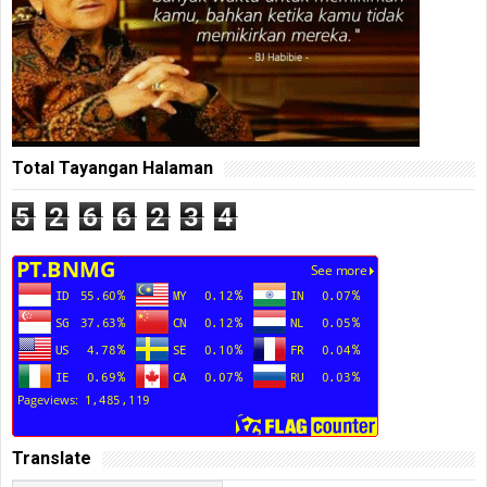
Total Tayangan Halaman
5
2
6
6
2
3
4
Translate