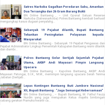
Satres Narkoba Gagalkan Peredaran Sabu, Amankan
Dua Tersangka dan 26 Gram Barang Bukti
BN Online Bantaeng , – Unit Opsnal Satuan Reserse
Narkoba (Satresnarkoba) Polres Bantaeng kembali berhasil
mengungkap kasus dugaan penyalahg...
Sebanyak 19 Pejabat dilantik, Bupati Bantaeng
Tekankan Peningkatan Pelayanan kepada
Masyarakat
BN Online Bantaeng - Sebanyak 19 Pejabat Pengawas dan
Pejabat Administrator Lingkup Pemerintah Kabupaten Bantaeng resmi dilantik
dan diambi...
Polres Bantaeng Gelar Sertijab Sejumlah Pejabat
Utama, AKBP Andi Mayasari Pimpin Langsung
Upacara
BN Online Bantaeng – Kapolres Bantaeng, AKBP Andi
Mayasari Patongai, S.I.K., M.M., memimpin langsung upacara Serah Terima
Jabatan (Sertijab...
Lepas Kontingen Bantaeng Ikuti Jambore Nasional
XII, Bupati Bantaeng : "Jaga Semangat Kebersamaan"
BN Online Bantaeng , – Bupati Bantaeng, M. Fathul Fauzy
Nurdin yang juga merupakan Ketua majelis bimbingan
cabang gerakan Pramuka kwartir ca...