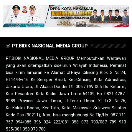
PT.BIDIK NASIONAL MEDIA GROUP
PT.BIDIK NASIONAL MEDIA GROUP Membutuhkan Wartawan
yang akan ditempatkan diseluruh Wilayah Indonesia, Peminat
bisa kirim lamaran ke Alamat Jl.Raya Cilincing Blok S No.24,
Rt.14/Rw.16 Kel.Semper Barat, Kec.Cilincing Kota Admistrasi,
Jakarta Utara, Jl. Akasia Dander RT 006 / RW 005 Ds. Ketami ,
Kec. Pesantren Kota Kediri. Jawa Timur 64139, Hp :0821-4287-
9989 Provinsi Jawa Timur, Jl.Teuku Umar XI Lr.3 No.26,
Kel.Kaluku Bodoa, Kec.Tallo, Kota Makassar Sulawesi-Selatan
Kode Pos (90211), Atau bisa menghubungi No.Tlp/Hp :087 711
757 994/085 396 024 222/081 358 073 700/087 789 913
535/081 358 073 700.