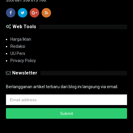
535/081 358 073 700.
Web Tools
Harga Iklan
Redaksi
UU Pers
Privacy Policy
Newsletter
Berlangganan artikel terbaru dari blog ini langsung via email.
Copyright ©
2026
PT.Bidik Nasional Media Group
PT.Bidik Nasional
Media Group