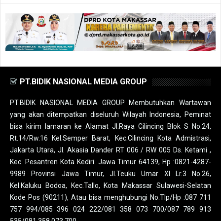
PT.BIDIK NASIONAL MEDIA GROUP
PT.BIDIK NASIONAL MEDIA GROUP Membutuhkan Wartawan
yang akan ditempatkan diseluruh Wilayah Indonesia, Peminat
bisa kirim lamaran ke Alamat Jl.Raya Cilincing Blok S No.24,
Rt.14/Rw.16 Kel.Semper Barat, Kec.Cilincing Kota Admistrasi,
Jakarta Utara, Jl. Akasia Dander RT 006 / RW 005 Ds. Ketami ,
Kec. Pesantren Kota Kediri. Jawa Timur 64139, Hp :0821-4287-
9989 Provinsi Jawa Timur, Jl.Teuku Umar XI Lr.3 No.26,
Kel.Kaluku Bodoa, Kec.Tallo, Kota Makassar Sulawesi-Selatan
Kode Pos (90211), Atau bisa menghubungi No.Tlp/Hp :087 711
757 994/085 396 024 222/081 358 073 700/087 789 913