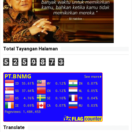
Total Tayangan Halaman
5
2
5
9
8
7
3
Translate