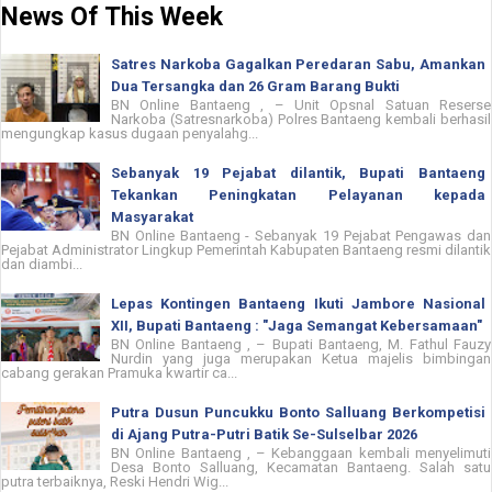
News Of This Week
Satres Narkoba Gagalkan Peredaran Sabu, Amankan
Dua Tersangka dan 26 Gram Barang Bukti
BN Online Bantaeng , – Unit Opsnal Satuan Reserse
Narkoba (Satresnarkoba) Polres Bantaeng kembali berhasil
mengungkap kasus dugaan penyalahg...
Sebanyak 19 Pejabat dilantik, Bupati Bantaeng
Tekankan Peningkatan Pelayanan kepada
Masyarakat
BN Online Bantaeng - Sebanyak 19 Pejabat Pengawas dan
Pejabat Administrator Lingkup Pemerintah Kabupaten Bantaeng resmi dilantik
dan diambi...
Lepas Kontingen Bantaeng Ikuti Jambore Nasional
XII, Bupati Bantaeng : "Jaga Semangat Kebersamaan"
BN Online Bantaeng , – Bupati Bantaeng, M. Fathul Fauzy
Nurdin yang juga merupakan Ketua majelis bimbingan
cabang gerakan Pramuka kwartir ca...
Putra Dusun Puncukku Bonto Salluang Berkompetisi
di Ajang Putra-Putri Batik Se-Sulselbar 2026
BN Online Bantaeng , – Kebanggaan kembali menyelimuti
Desa Bonto Salluang, Kecamatan Bantaeng. Salah satu
putra terbaiknya, Reski Hendri Wig...