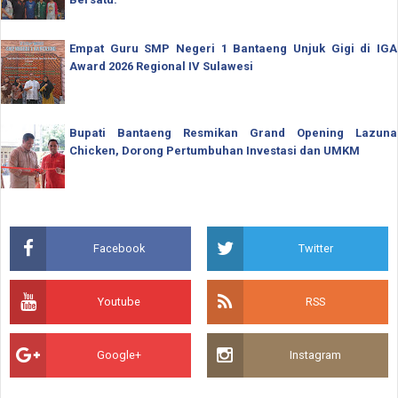
Empat Guru SMP Negeri 1 Bantaeng Unjuk Gigi di IGA
Award 2026 Regional IV Sulawesi
Bupati Bantaeng Resmikan Grand Opening Lazuna
Chicken, Dorong Pertumbuhan Investasi dan UMKM
Facebook
Twitter
Youtube
RSS
Google+
Instagram