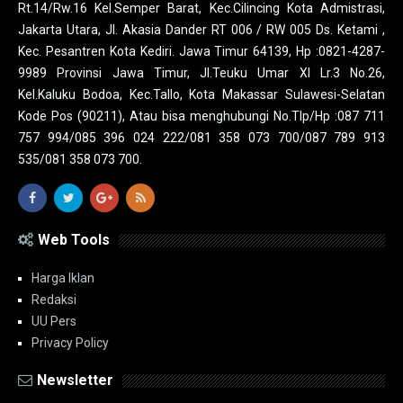
Rt.14/Rw.16 Kel.Semper Barat, Kec.Cilincing Kota Admistrasi,
Jakarta Utara, Jl. Akasia Dander RT 006 / RW 005 Ds. Ketami ,
Kec. Pesantren Kota Kediri. Jawa Timur 64139, Hp :0821-4287-
9989 Provinsi Jawa Timur, Jl.Teuku Umar XI Lr.3 No.26,
Kel.Kaluku Bodoa, Kec.Tallo, Kota Makassar Sulawesi-Selatan
Kode Pos (90211), Atau bisa menghubungi No.Tlp/Hp :087 711
757 994/085 396 024 222/081 358 073 700/087 789 913
535/081 358 073 700.
Web Tools
Harga Iklan
Redaksi
UU Pers
Privacy Policy
Newsletter