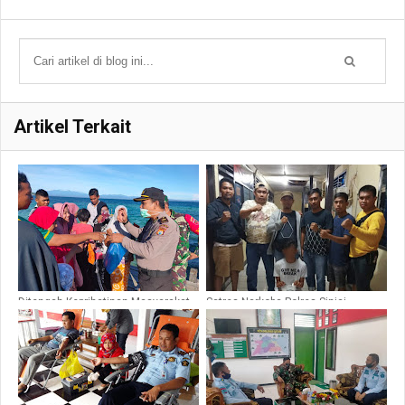
Artikel Terkait
Ditengah Keprihatinan Masyarakat
Satres Narkoba Polres Sinjai
Terhadap Covid-19, Kapolsek Pulau
Berhasil Menangkap Pelaku
Sembilan Bagi-bagi Masker
Peredaran Narkoba