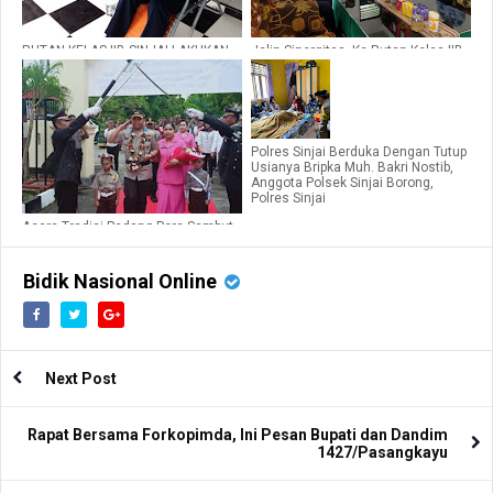
RUTAN KELAS IIB SINJAI LAKUKAN
Jalin Sinergitas, Ka Rutan Kelas IIB
DONOR DARAH
Sinjai Kunjungi Aparat Penegak
Hukum di Kabupaten Sinjai
Polres Sinjai Berduka Dengan Tutup
Usianya Bripka Muh. Bakri Nostib,
Anggota Polsek Sinjai Borong,
Polres Sinjai
Acara Tradisi Pedang Pora Sambut
Kedatangan Pejabat Kapolres Sinjai
Yang Baru
Bidik Nasional Online
Next Post
Rapat Bersama Forkopimda, Ini Pesan Bupati dan Dandim
1427/Pasangkayu