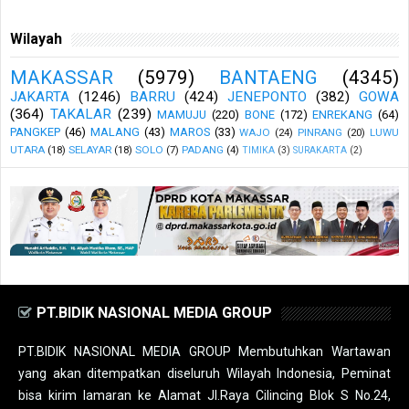
Wilayah
MAKASSAR
(5979)
BANTAENG
(4345)
JAKARTA
(1246)
BARRU
(424)
JENEPONTO
(382)
GOWA
(364)
TAKALAR
(239)
MAMUJU
(220)
BONE
(172)
ENREKANG
(64)
PANGKEP
(46)
MALANG
(43)
MAROS
(33)
WAJO
(24)
PINRANG
(20)
LUWU
UTARA
(18)
SELAYAR
(18)
SOLO
(7)
PADANG
(4)
TIMIKA
(3)
SURAKARTA
(2)
PT.BIDIK NASIONAL MEDIA GROUP
PT.BIDIK NASIONAL MEDIA GROUP Membutuhkan Wartawan
yang akan ditempatkan diseluruh Wilayah Indonesia, Peminat
bisa kirim lamaran ke Alamat Jl.Raya Cilincing Blok S No.24,