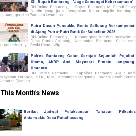
XII, Bupati Bantaeng : "Jaga Semangat Kebersamaan"
BN Online Bantaeng , – Bupati Bantaeng, M. Fathul Fauzy
Nurdin yang juga merupakan Ketua majelis bimbingan
cabang gerakan Pramuka kwartir ca...
Putra Dusun Puncukku Bonto Salluang Berkompetisi
di Ajang Putra-Putri Batik Se-Sulselbar 2026
BN Online Bantaeng , – Kebanggaan kembali menyelimuti
Desa Bonto Salluang, Kecamatan Bantaeng. Salah satu
putra terbaiknya, Reski Hendri Wig...
Polres Bantaeng Gelar Sertijab Sejumlah Pejabat
Utama, AKBP Andi Mayasari Pimpin Langsung
Upacara
BN Online Bantaeng – Kapolres Bantaeng, AKBP Andi
Mayasari Patongai, S.I.K., M.M., memimpin langsung upacara Serah Terima
Jabatan (Sertijab...
This Month's News
Berikut Jadwal Pelaksanaan Tahapan Pilkades
Antarwaktu Desa Pattallassang