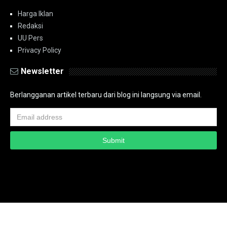
Harga Iklan
Redaksi
UU Pers
Privacy Policy
Newsletter
Berlangganan artikel terbaru dari blog ini langsung via email.
Copyright ©
2026
PT.Bidik Nasional Media Group
PT.Bidik Nasional
Media Group
Seputar
| Distributed By
www.bidiknasional.co.id
Powered by
Media
Siber