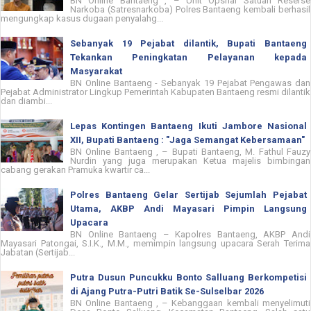
BN Online Bantaeng , – Unit Opsnal Satuan Reserse
Narkoba (Satresnarkoba) Polres Bantaeng kembali berhasil
mengungkap kasus dugaan penyalahg...
Sebanyak 19 Pejabat dilantik, Bupati Bantaeng
Tekankan Peningkatan Pelayanan kepada
Masyarakat
BN Online Bantaeng - Sebanyak 19 Pejabat Pengawas dan
Pejabat Administrator Lingkup Pemerintah Kabupaten Bantaeng resmi dilantik
dan diambi...
Lepas Kontingen Bantaeng Ikuti Jambore Nasional
XII, Bupati Bantaeng : "Jaga Semangat Kebersamaan"
BN Online Bantaeng , – Bupati Bantaeng, M. Fathul Fauzy
Nurdin yang juga merupakan Ketua majelis bimbingan
cabang gerakan Pramuka kwartir ca...
Polres Bantaeng Gelar Sertijab Sejumlah Pejabat
Utama, AKBP Andi Mayasari Pimpin Langsung
Upacara
BN Online Bantaeng – Kapolres Bantaeng, AKBP Andi
Mayasari Patongai, S.I.K., M.M., memimpin langsung upacara Serah Terima
Jabatan (Sertijab...
Putra Dusun Puncukku Bonto Salluang Berkompetisi
di Ajang Putra-Putri Batik Se-Sulselbar 2026
BN Online Bantaeng , – Kebanggaan kembali menyelimuti