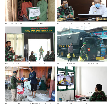
Persit KCK Koorcabrem 142 dan
Bersama Forkopimda, Gubernur
Bhayangkari Polda Sulbar bagi
Sulbar Vicon dengan Bupati dan
Sembako
Instansi terkait di Sulbar
Di Hari Kelahiran Pancasila, Danrem
Korem 142/Tatag dan Polda Sulbar
142/Tatag juga ucapkan Dirgahayu
bagi Sembako di Mamuju
Kodam XIV/Hasanuddin ke 63
Personel Penrem 142/Tatag Bagi
Gubernur Sulbar dan Danrem
Masker
142/Tatag Vicon Bersama
Forkopimda Sulbar, Ini