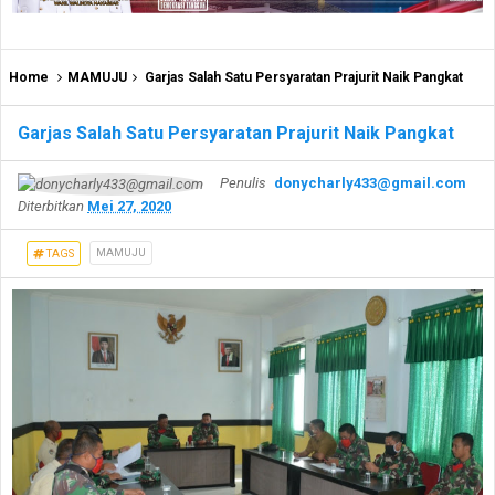
Home
MAMUJU
Garjas Salah Satu Persyaratan Prajurit Naik Pangkat
Garjas Salah Satu Persyaratan Prajurit Naik Pangkat
Penulis
donycharly433@gmail.com
Diterbitkan
Mei 27, 2020
MAMUJU
TAGS