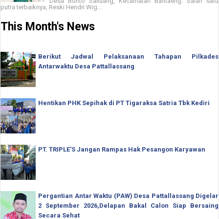
Desa Bonto Salluang, Kecamatan Bantaeng. Salah satu
putra terbaiknya, Reski Hendri Wig...
This Month's News
Berikut Jadwal Pelaksanaan Tahapan Pilkades
Antarwaktu Desa Pattallassang
Hentikan PHK Sepihak di PT Tigaraksa Satria Tbk Kediri
PT. TRIPLE'S Jangan Rampas Hak Pesangon Karyawan
Pergantian Antar Waktu (PAW) Desa Pattallassang Digelar
2 September 2026,Delapan Bakal Calon Siap Bersaing
Secara Sehat