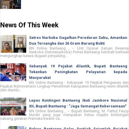
News Of This Week
Satres Narkoba Gagalkan Peredaran Sabu, Amankan
Dua Tersangka dan 26 Gram Barang Bukti
BN Online Bantaeng , – Unit Opsnal Satuan Reserse
Narkoba (Satresnarkoba) Polres Bantaeng kembali berhasil
mengungkap kasus dugaan penyalahg...
Sebanyak 19 Pejabat dilantik, Bupati Bantaeng
Tekankan Peningkatan Pelayanan kepada
Masyarakat
BN Online Bantaeng - Sebanyak 19 Pejabat Pengawas dan
Pejabat Administrator Lingkup Pemerintah Kabupaten Bantaeng resmi dilantik
dan diambi...
Lepas Kontingen Bantaeng Ikuti Jambore Nasional
XII, Bupati Bantaeng : "Jaga Semangat Kebersamaan"
BN Online Bantaeng , – Bupati Bantaeng, M. Fathul Fauzy
Nurdin yang juga merupakan Ketua majelis bimbingan
cabang gerakan Pramuka kwartir ca...
Polres Bantaeng Gelar Sertijab Sejumlah Pejabat