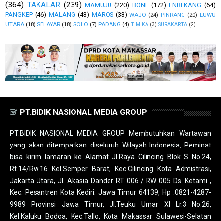
(364)
TAKALAR
(239)
MAMUJU
(220)
BONE
(172)
ENREKANG
(64)
PANGKEP
(46)
MALANG
(43)
MAROS
(33)
WAJO
(24)
PINRANG
(20)
LUWU
UTARA
(18)
SELAYAR
(18)
SOLO
(7)
PADANG
(4)
TIMIKA
(3)
SURAKARTA
(2)
PT.BIDIK NASIONAL MEDIA GROUP
PT.BIDIK NASIONAL MEDIA GROUP Membutuhkan Wartawan
yang akan ditempatkan diseluruh Wilayah Indonesia, Peminat
bisa kirim lamaran ke Alamat Jl.Raya Cilincing Blok S No.24,
Rt.14/Rw.16 Kel.Semper Barat, Kec.Cilincing Kota Admistrasi,
Jakarta Utara, Jl. Akasia Dander RT 006 / RW 005 Ds. Ketami ,
Kec. Pesantren Kota Kediri. Jawa Timur 64139, Hp :0821-4287-
9989 Provinsi Jawa Timur, Jl.Teuku Umar XI Lr.3 No.26,
Kel.Kaluku Bodoa, Kec.Tallo, Kota Makassar Sulawesi-Selatan