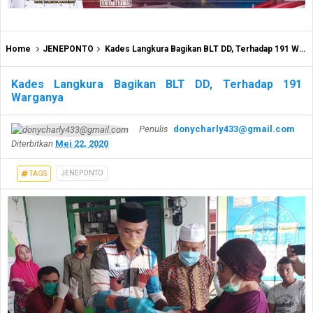
Home
JENEPONTO
Kades Langkura Bagikan BLT DD, Terhadap 191 Warganya
Kades Langkura Bagikan BLT DD, Terhadap 191
Warganya
Penulis
donycharly433@gmail.com
Diterbitkan
Mei 22, 2020
JENEPONTO
TAGS