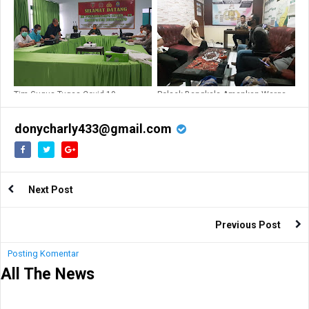
Jeneponto
Tim Gugus Tugas Covid 19
Polsek Bangkala Amankan Warga
Jeneponto Perketat Pengawasan
Desa Gunung Silanu, Akibat
Warga Pendatang
Kicauan Hoax di Fb
donycharly433@gmail.com
Next Post
Previous Post
Posting Komentar
All The News