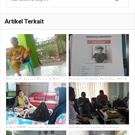
Artikel Terkait
Oknum Pedagang Racun di Tolo,
Terpidana Narkoba Melarikan Diri di
Jual Bibit Jagung Bersubsidi ke
Rutan Jeneponto Saat Ditangkap
Bone Kerjasama Asdar
Melawan Petugas Pelaku
Tertembak Hingga Tewas
Ketua DPRD Jeneponto, Kunjungi
Kapolres Jeneponto Sambangi,
Penderita Tumor Disidenre
Tempat Palayanan Bank di