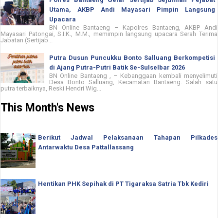
Utama, AKBP Andi Mayasari Pimpin Langsung
Upacara
BN Online Bantaeng – Kapolres Bantaeng, AKBP Andi
Mayasari Patongai, S.I.K., M.M., memimpin langsung upacara Serah Terima
Jabatan (Sertijab...
Putra Dusun Puncukku Bonto Salluang Berkompetisi
di Ajang Putra-Putri Batik Se-Sulselbar 2026
BN Online Bantaeng , – Kebanggaan kembali menyelimuti
Desa Bonto Salluang, Kecamatan Bantaeng. Salah satu
putra terbaiknya, Reski Hendri Wig...
This Month's News
Berikut Jadwal Pelaksanaan Tahapan Pilkades
Antarwaktu Desa Pattallassang
Hentikan PHK Sepihak di PT Tigaraksa Satria Tbk Kediri