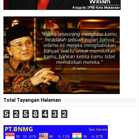
Total Tayangan Halaman
5
2
5
8
4
3
2