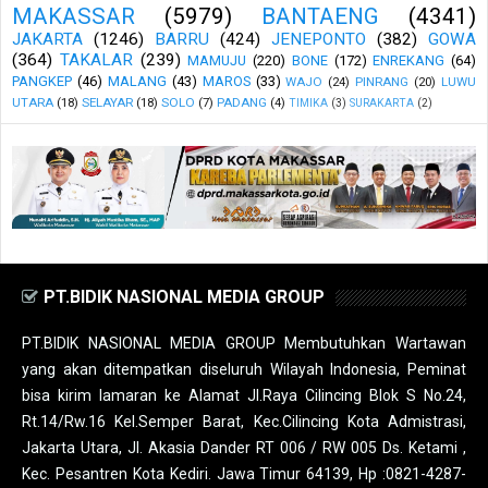
MAKASSAR
(5979)
BANTAENG
(4341)
JAKARTA
(1246)
BARRU
(424)
JENEPONTO
(382)
GOWA
(364)
TAKALAR
(239)
MAMUJU
(220)
BONE
(172)
ENREKANG
(64)
PANGKEP
(46)
MALANG
(43)
MAROS
(33)
WAJO
(24)
PINRANG
(20)
LUWU
UTARA
(18)
SELAYAR
(18)
SOLO
(7)
PADANG
(4)
TIMIKA
(3)
SURAKARTA
(2)
PT.BIDIK NASIONAL MEDIA GROUP
PT.BIDIK NASIONAL MEDIA GROUP Membutuhkan Wartawan
yang akan ditempatkan diseluruh Wilayah Indonesia, Peminat
bisa kirim lamaran ke Alamat Jl.Raya Cilincing Blok S No.24,
Rt.14/Rw.16 Kel.Semper Barat, Kec.Cilincing Kota Admistrasi,
Jakarta Utara, Jl. Akasia Dander RT 006 / RW 005 Ds. Ketami ,
Kec. Pesantren Kota Kediri. Jawa Timur 64139, Hp :0821-4287-