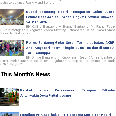
putra terbaiknya, Reski Hendri Wig...
Bupati Bantaeng Hadiri Pemaparan Calon Juara
Lomba Desa dan Kelurahan Tingkat Provinsi Sulawesi
Selatan 2026
BN Online Bantaeng – Bupati Bantaeng, M. Fathul Fauzy
Nurdin menghadiri kegiatan Zoom Meeting Pemaparan Calon Juara Lomba
Desa dan Keluraha...
Polres Bantaeng Gelar Serah Terima Jabatan, AKBP
Andi Mayasari Resmi Pimpin Butta Toa dan disambut
Tari Padduppa
BN Online Bantaeng ,– Kepolisian Resor (Polres) Bantaeng
resmi melaksanakan serah terima jabatan (Sertijab) kepemimpinan pada
Senin (3/8/202...
This Month's News
Berikut Jadwal Pelaksanaan Tahapan Pilkades
Antarwaktu Desa Pattallassang
Hentikan PHK Sepihak di PT Tigaraksa Satria Tbk Kediri