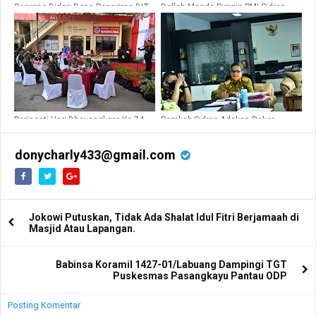
Seorang Bidan Desa Penerima BLT
Dollah Mando Pimpin PMI Sidrap
Berikan Bantuannya Ke Orang Yang
2020-2025
Lebih Berhak Menerima
Peringati Hari Bhayangkara Ke-74,
Pemkab Sidrap Adakan Rakor
Polres Sidrap Menggelar Syukuran
Terkait Penanganan Covid-19
donycharly433@gmail.com
Jokowi Putuskan, Tidak Ada Shalat Idul Fitri Berjamaah di
Masjid Atau Lapangan.
Babinsa Koramil 1427-01/Labuang Dampingi TGT
Puskesmas Pasangkayu Pantau ODP
Posting Komentar