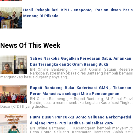
Hasil Rekapitulasi KPU Jeneponto, Paslon Iksan-Paris
Menang Di Pilkada
News Of This Week
Satres Narkoba Gagalkan Peredaran Sabu, Amankan
Dua Tersangka dan 26 Gram Barang Bukti
BN Online Bantaeng , – Unit Opsnal Satuan Reserse
Narkoba (Satresnarkoba) Polres Bantaeng kembali berhasil
mengungkap kasus dugaan penyalahg...
Bupati Bantaeng Buka Kaderisasi GMNI, Tekankan
Peran Mahasiswa sebagai Mitra Pembangunan
BN Online Bantaeng , – Bupati Bantaeng, M. Fathul Fauzi
Nurdin, secara resmi membuka kegiatan Kaderisasi Tingkat
Dasar (KTD) III yang disele...
Putra Dusun Puncukku Bonto Salluang Berkompetisi
di Ajang Putra-Putri Batik Se-Sulselbar 2026
BN Online Bantaeng , – Kebanggaan kembali menyelimuti
Desa Bonto Salluang, Kecamatan Bantaeng. Salah satu