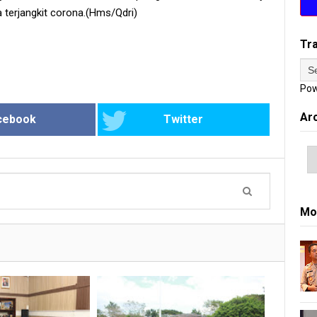
ka terjangkit corona.(Hms/Qdri)
Tr
Pow
Ar
cebook
Twitter
Mo