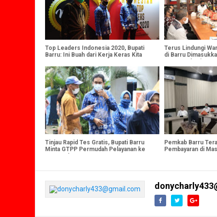
Top Leaders Indonesia 2020, Bupati
Terus Lindungi War
Barru: Ini Buah dari Kerja Keras Kita
di Barru Dimasukka
Semua
Ketenagakerjaan
Tinjau Rapid Tes Gratis, Bupati Barru
Pemkab Barru Terap
Minta GTPP Permudah Pelayanan ke
Pembayaran di Mas
Masyarakat
donycharly433