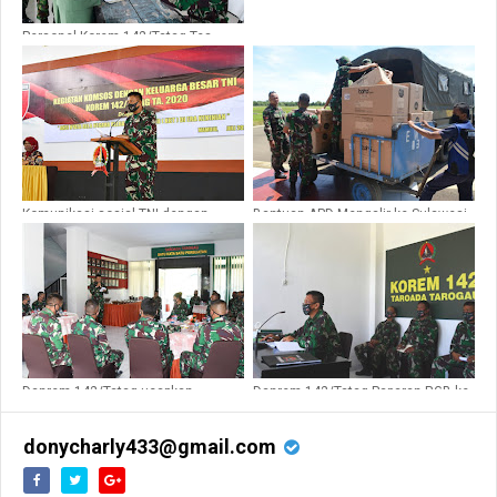
Personel Korem 142/Tatag Tes
Urine
Komunikasi sosial TNI dengan
Bantuan APD Mengalir ke Sulawesi
Keluarga Besar TNI berlangsung di
Barat
Korem 142/Tatag
Danrem 142/Tatag ucapkan
Danrem 142/Tatag Paparan RGB ke
Dirgahayu Kodam XIV/Hasanuddin
Pangdam XIV/Hsn Lewat Video
ke 63
Conference
donycharly433@gmail.com