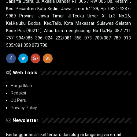
Jakarta Utara, Jl. Akasia Dander RT 006 / RW 005 Ds. Ketami ,
Kec. Pesantren Kota Kediri. Jawa Timur 64139, Hp :0821-4287-
9989 Provinsi Jawa Timur, Jl.Teuku Umar XI Lr.3 No.26,
Kel.Kaluku Bodoa, Kec.Tallo, Kota Makassar Sulawesi-Selatan
Kode Pos (90211), Atau bisa menghubungi No.Tlp/Hp :087 711
757 994/085 396 024 222/081 358 073 700/087 789 913
535/081 358 073 700.
Web Tools
Harga Iklan
Redaksi
UU Pers
Privacy Policy
Newsletter
Berlangganan artikel terbaru dari blog ini langsung via email.