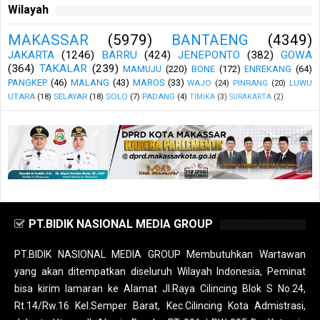
Wilayah
MAKASSAR
(5979)
BANTAENG
(4349)
JAKARTA
(1246)
BARRU
(424)
JENEPONTO
(382)
GOWA
(364)
TAKALAR
(239)
MAMUJU
(220)
BONE
(172)
ENREKANG
(64)
PANGKEP
(46)
MALANG
(43)
MAROS
(33)
WAJO
(24)
PINRANG
(20)
LUWU
UTARA
(18)
SELAYAR
(18)
SOLO
(7)
PADANG
(4)
TIMIKA
(3)
SURAKARTA
(2)
PT.BIDIK NASIONAL MEDIA GROUP
PT.BIDIK NASIONAL MEDIA GROUP Membutuhkan Wartawan
yang akan ditempatkan diseluruh Wilayah Indonesia, Peminat
bisa kirim lamaran ke Alamat Jl.Raya Cilincing Blok S No.24,
Rt.14/Rw.16 Kel.Semper Barat, Kec.Cilincing Kota Admistrasi,