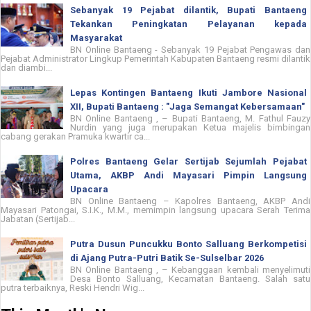
Sebanyak 19 Pejabat dilantik, Bupati Bantaeng
Tekankan Peningkatan Pelayanan kepada
Masyarakat
BN Online Bantaeng - Sebanyak 19 Pejabat Pengawas dan
Pejabat Administrator Lingkup Pemerintah Kabupaten Bantaeng resmi dilantik
dan diambi...
Lepas Kontingen Bantaeng Ikuti Jambore Nasional
XII, Bupati Bantaeng : "Jaga Semangat Kebersamaan"
BN Online Bantaeng , – Bupati Bantaeng, M. Fathul Fauzy
Nurdin yang juga merupakan Ketua majelis bimbingan
cabang gerakan Pramuka kwartir ca...
Polres Bantaeng Gelar Sertijab Sejumlah Pejabat
Utama, AKBP Andi Mayasari Pimpin Langsung
Upacara
BN Online Bantaeng – Kapolres Bantaeng, AKBP Andi
Mayasari Patongai, S.I.K., M.M., memimpin langsung upacara Serah Terima
Jabatan (Sertijab...
Putra Dusun Puncukku Bonto Salluang Berkompetisi
di Ajang Putra-Putri Batik Se-Sulselbar 2026
BN Online Bantaeng , – Kebanggaan kembali menyelimuti
Desa Bonto Salluang, Kecamatan Bantaeng. Salah satu
putra terbaiknya, Reski Hendri Wig...