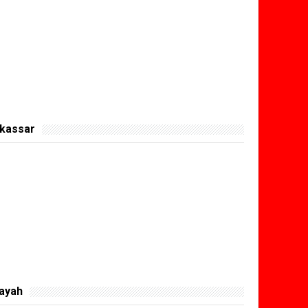
kassar
layah