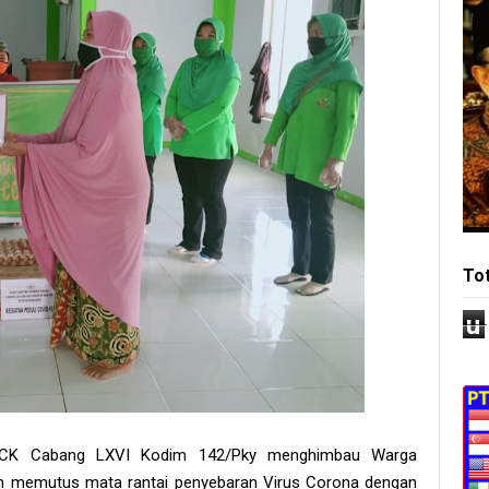
To
u
t KCK Cabang LXVI Kodim 142/Pky menghimbau Warga
am memutus mata rantai penyebaran Virus Corona dengan