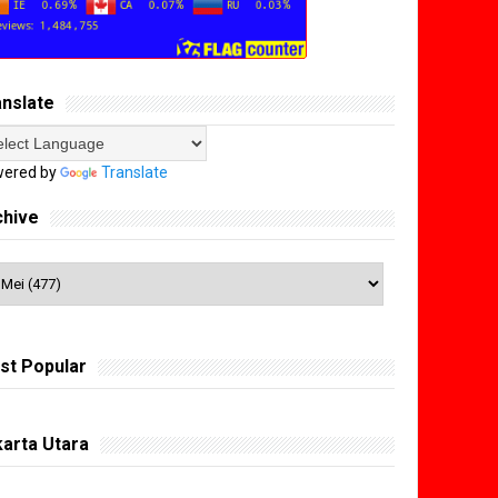
anslate
ered by
Translate
chive
st Popular
arta Utara