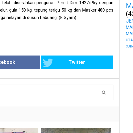
 telah diserahkan pengurus Persit Dim 1427/Pky dengan
M
 telur, gula 150 kg, tepung terigu 50 kg dan Masker 480 pcs
(4
rga nelayan di dusun Labuang. (E Syam)
JE
MA
MA
UT
SUR
cebook
Twitter