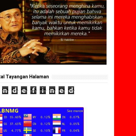
tal Tayangan Halaman
n
d
e
f
i
n
e
d