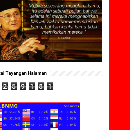
tal Tayangan Halaman
2
5
9
1
8
1