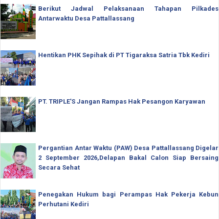
Berikut Jadwal Pelaksanaan Tahapan Pilkades
Antarwaktu Desa Pattallassang
Hentikan PHK Sepihak di PT Tigaraksa Satria Tbk Kediri
PT. TRIPLE'S Jangan Rampas Hak Pesangon Karyawan
Pergantian Antar Waktu (PAW) Desa Pattallassang Digelar
2 September 2026,Delapan Bakal Calon Siap Bersaing
Secara Sehat
Penegakan Hukum bagi Perampas Hak Pekerja Kebun
Perhutani Kediri