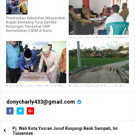
Prioritaskan Kebutuhan Masyarakat,
Bupati Bantaeng Turut Sambut
Kunjungan Penasihat DWP
Kementerian ESDM di Barru
Ingin Urus Surat Bebas Covid-19? Ini
Syarat Harus Dilengkapi di Barru
Setelah Resmikan Mini Market DDI
Tambang Galian C di Dusun Botto-
Mangkoso, Bupati Barru Ikuti Haul
botto Desa Lompo Tengah Ilegal,
Ke-30 AG H. M. Amri Said
Ucap Kadis DPM-PTSP-TK Barru
donycharly433@gmail.com
Pj. Wali Kota Yusran Jusuf Kunjungi Bank Sampah, Ini
Tujuannya