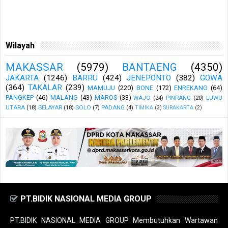
Wilayah
MAKASSAR
(5979)
BANTAENG
(4350)
JAKARTA
(1246)
BARRU
(424)
JENEPONTO
(382)
GOWA
(364)
TAKALAR
(239)
MAMUJU
(220)
BONE
(172)
ENREKANG
(64)
PANGKEP
(46)
MALANG
(43)
MAROS
(33)
WAJO
(24)
PINRANG
(20)
LUWU
UTARA
(18)
SELAYAR
(18)
SOLO
(7)
PADANG
(4)
TIMIKA
(3)
SURAKARTA
(2)
PT.BIDIK NASIONAL MEDIA GROUP
PT.BIDIK NASIONAL MEDIA GROUP Membutuhkan Wartawan