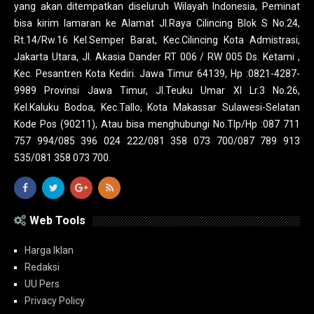
yang akan ditempatkan diseluruh Wilayah Indonesia, Peminat
bisa kirim lamaran ke Alamat Jl.Raya Cilincing Blok S No.24,
Rt.14/Rw.16 Kel.Semper Barat, Kec.Cilincing Kota Admistrasi,
Jakarta Utara, Jl. Akasia Dander RT 006 / RW 005 Ds. Ketami ,
Kec. Pesantren Kota Kediri. Jawa Timur 64139, Hp :0821-4287-
9989 Provinsi Jawa Timur, Jl.Teuku Umar XI Lr.3 No.26,
Kel.Kaluku Bodoa, Kec.Tallo, Kota Makassar Sulawesi-Selatan
Kode Pos (90211), Atau bisa menghubungi No.Tlp/Hp :087 711
757 994/085 396 024 222/081 358 073 700/087 789 913
535/081 358 073 700.
Web Tools
Harga Iklan
Redaksi
UU Pers
Privacy Policy