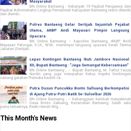
Masyarakat
BN Online Bantaeng - Sebanyak 19 Pejabat Pengawas dan
Pejabat Administrator Lingkup Pemerintah Kabupaten Bantaeng resmi dilantik
dan diambi...
Polres Bantaeng Gelar Sertijab Sejumlah Pejabat
Utama, AKBP Andi Mayasari Pimpin Langsung
Upacara
BN Online Bantaeng – Kapolres Bantaeng, AKBP Andi
Mayasari Patongai, S.I.K., M.M., memimpin langsung upacara Serah Terima
Jabatan (Sertijab...
Lepas Kontingen Bantaeng Ikuti Jambore Nasional
XII, Bupati Bantaeng : "Jaga Semangat Kebersamaan"
BN Online Bantaeng , – Bupati Bantaeng, M. Fathul Fauzy
Nurdin yang juga merupakan Ketua majelis bimbingan
cabang gerakan Pramuka kwartir ca...
Putra Dusun Puncukku Bonto Salluang Berkompetisi
di Ajang Putra-Putri Batik Se-Sulselbar 2026
BN Online Bantaeng , – Kebanggaan kembali menyelimuti
Desa Bonto Salluang, Kecamatan Bantaeng. Salah satu
putra terbaiknya, Reski Hendri Wig...
This Month's News