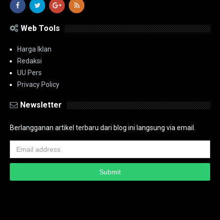
Web Tools
Harga Iklan
Redaksi
UU Pers
Privacy Policy
Newsletter
Berlangganan artikel terbaru dari blog ini langsung via email.
Copyright ©
2026
PT.Bidik Nasional Media Group
PT.Bidik Nasional
Media Group
Seputar
| Distributed By
www.bidiknasional.co.id
Powered by
Media
Siber