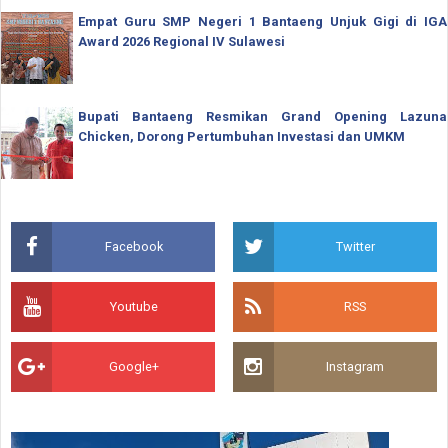
Empat Guru SMP Negeri 1 Bantaeng Unjuk Gigi di IGA
Award 2026 Regional IV Sulawesi
Bupati Bantaeng Resmikan Grand Opening Lazuna
Chicken, Dorong Pertumbuhan Investasi dan UMKM
Facebook
Twitter
Youtube
RSS
Google+
Instagram