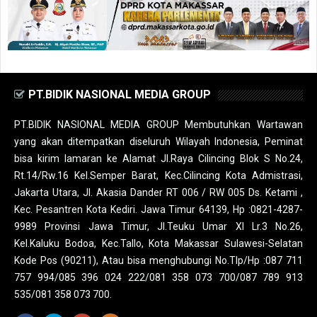
PT.BIDIK NASIONAL MEDIA GROUP
PT.BIDIK NASIONAL MEDIA GROUP Membutuhkan Wartawan
yang akan ditempatkan diseluruh Wilayah Indonesia, Peminat
bisa kirim lamaran ke Alamat Jl.Raya Cilincing Blok S No.24,
Rt.14/Rw.16 Kel.Semper Barat, Kec.Cilincing Kota Admistrasi,
Jakarta Utara, Jl. Akasia Dander RT 006 / RW 005 Ds. Ketami ,
Kec. Pesantren Kota Kediri. Jawa Timur 64139, Hp :0821-4287-
9989 Provinsi Jawa Timur, Jl.Teuku Umar XI Lr.3 No.26,
Kel.Kaluku Bodoa, Kec.Tallo, Kota Makassar Sulawesi-Selatan
Kode Pos (90211), Atau bisa menghubungi No.Tlp/Hp :087 711
757 994/085 396 024 222/081 358 073 700/087 789 913
535/081 358 073 700.