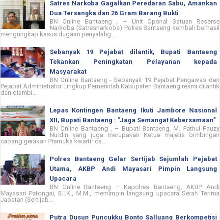
Satres Narkoba Gagalkan Peredaran Sabu, Amankan
Dua Tersangka dan 26 Gram Barang Bukti
BN Online Bantaeng , – Unit Opsnal Satuan Reserse
Narkoba (Satresnarkoba) Polres Bantaeng kembali berhasil
mengungkap kasus dugaan penyalahg...
Sebanyak 19 Pejabat dilantik, Bupati Bantaeng
Tekankan Peningkatan Pelayanan kepada
Masyarakat
BN Online Bantaeng - Sebanyak 19 Pejabat Pengawas dan
Pejabat Administrator Lingkup Pemerintah Kabupaten Bantaeng resmi dilantik
dan diambi...
Lepas Kontingen Bantaeng Ikuti Jambore Nasional
XII, Bupati Bantaeng : "Jaga Semangat Kebersamaan"
BN Online Bantaeng , – Bupati Bantaeng, M. Fathul Fauzy
Nurdin yang juga merupakan Ketua majelis bimbingan
cabang gerakan Pramuka kwartir ca...
Polres Bantaeng Gelar Sertijab Sejumlah Pejabat
Utama, AKBP Andi Mayasari Pimpin Langsung
Upacara
BN Online Bantaeng – Kapolres Bantaeng, AKBP Andi
Mayasari Patongai, S.I.K., M.M., memimpin langsung upacara Serah Terima
Jabatan (Sertijab...
Putra Dusun Puncukku Bonto Salluang Berkompetisi