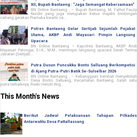
XII, Bupati Bantaeng : "Jaga Semangat Kebersamaan"
BN Online Bantaeng , – Bupati Bantaeng, M. Fathul Fauzy
Nurdin yang juga merupakan Ketua majelis bimbingan
cabang gerakan Pramuka kwartir ca...
Polres Bantaeng Gelar Sertijab Sejumlah Pejabat
Utama, AKBP Andi Mayasari Pimpin Langsung
Upacara
BN Online Bantaeng – Kapolres Bantaeng, AKBP Andi
Mayasari Patongai, S.I.K., M.M., memimpin langsung upacara Serah Terima
Jabatan (Sertijab...
Putra Dusun Puncukku Bonto Salluang Berkompetisi
di Ajang Putra-Putri Batik Se-Sulselbar 2026
BN Online Bantaeng , – Kebanggaan kembali menyelimuti
Desa Bonto Salluang, Kecamatan Bantaeng. Salah satu
putra terbaiknya, Reski Hendri Wig...
This Month's News
Berikut Jadwal Pelaksanaan Tahapan Pilkades
Antarwaktu Desa Pattallassang