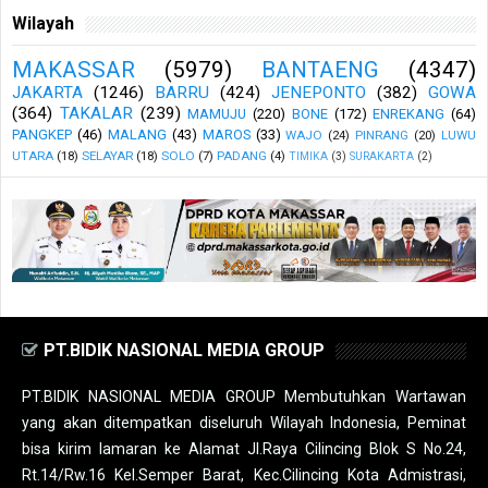
Wilayah
MAKASSAR
(5979)
BANTAENG
(4347)
JAKARTA
(1246)
BARRU
(424)
JENEPONTO
(382)
GOWA
(364)
TAKALAR
(239)
MAMUJU
(220)
BONE
(172)
ENREKANG
(64)
PANGKEP
(46)
MALANG
(43)
MAROS
(33)
WAJO
(24)
PINRANG
(20)
LUWU
UTARA
(18)
SELAYAR
(18)
SOLO
(7)
PADANG
(4)
TIMIKA
(3)
SURAKARTA
(2)
PT.BIDIK NASIONAL MEDIA GROUP
PT.BIDIK NASIONAL MEDIA GROUP Membutuhkan Wartawan
yang akan ditempatkan diseluruh Wilayah Indonesia, Peminat
bisa kirim lamaran ke Alamat Jl.Raya Cilincing Blok S No.24,
Rt.14/Rw.16 Kel.Semper Barat, Kec.Cilincing Kota Admistrasi,