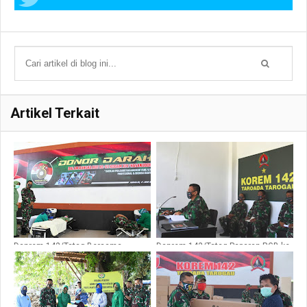
Artikel Terkait
Danrem 142/Tatag Bersama
Danrem 142/Tatag Paparan RGB ke
Prajuritnya donor darah
Pangdam XIV/Hsn Lewat Video
Conference