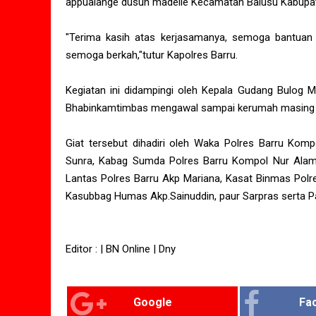
appualange dusun madelle Kecamatan Balusu Kabupat
"Terima kasih atas kerjasamanya, semoga bantuan 
semoga berkah,"tutur Kapolres Barru.
Kegiatan ini didampingi oleh Kepala Gudang Bulog Ma
Bhabinkamtimbas mengawal sampai kerumah masing m
Giat tersebut dihadiri oleh Waka Polres Barru Kom
Sunra, Kabag Sumda Polres Barru Kompol Nur Alam, 
Lantas Polres Barru Akp Mariana, Kasat Binmas Polre
Kasubbag Humas Akp.Sainuddin, paur Sarpras serta Pa
Editor : | BN Online | Dny
Google
Fa