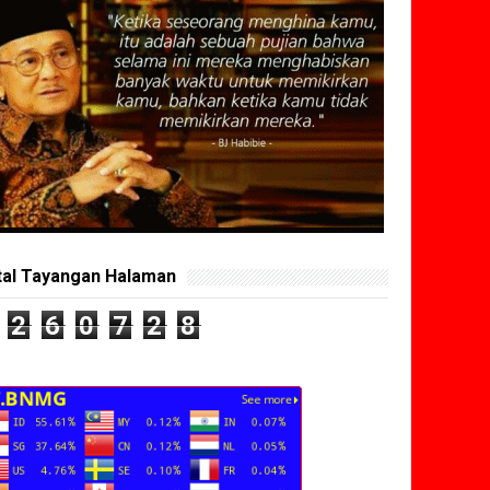
tal Tayangan Halaman
2
6
0
7
2
8