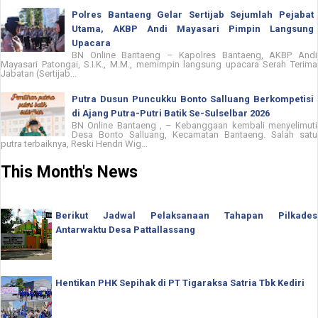
Polres Bantaeng Gelar Sertijab Sejumlah Pejabat
Utama, AKBP Andi Mayasari Pimpin Langsung
Upacara
BN Online Bantaeng – Kapolres Bantaeng, AKBP Andi
Mayasari Patongai, S.I.K., M.M., memimpin langsung upacara Serah Terima
Jabatan (Sertijab...
Putra Dusun Puncukku Bonto Salluang Berkompetisi
di Ajang Putra-Putri Batik Se-Sulselbar 2026
BN Online Bantaeng , – Kebanggaan kembali menyelimuti
Desa Bonto Salluang, Kecamatan Bantaeng. Salah satu
putra terbaiknya, Reski Hendri Wig...
This Month's News
Berikut Jadwal Pelaksanaan Tahapan Pilkades
Antarwaktu Desa Pattallassang
Hentikan PHK Sepihak di PT Tigaraksa Satria Tbk Kediri