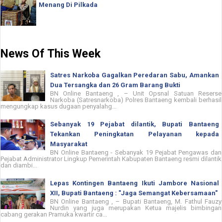
Menang Di Pilkada
News Of This Week
Satres Narkoba Gagalkan Peredaran Sabu, Amankan
Dua Tersangka dan 26 Gram Barang Bukti
BN Online Bantaeng , – Unit Opsnal Satuan Reserse
Narkoba (Satresnarkoba) Polres Bantaeng kembali berhasil
mengungkap kasus dugaan penyalahg...
Sebanyak 19 Pejabat dilantik, Bupati Bantaeng
Tekankan Peningkatan Pelayanan kepada
Masyarakat
BN Online Bantaeng - Sebanyak 19 Pejabat Pengawas dan
Pejabat Administrator Lingkup Pemerintah Kabupaten Bantaeng resmi dilantik
dan diambi...
Lepas Kontingen Bantaeng Ikuti Jambore Nasional
XII, Bupati Bantaeng : "Jaga Semangat Kebersamaan"
BN Online Bantaeng , – Bupati Bantaeng, M. Fathul Fauzy
Nurdin yang juga merupakan Ketua majelis bimbingan
cabang gerakan Pramuka kwartir ca...