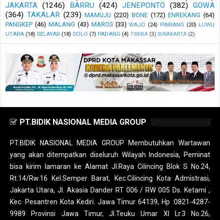
JAKARTA
(1246)
BARRU
(424)
JENEPONTO
(382)
GOWA
(364)
TAKALAR
(239)
MAMUJU
(220)
BONE
(172)
ENREKANG
(64)
PANGKEP
(46)
MALANG
(43)
MAROS
(33)
WAJO
(24)
PINRANG
(20)
LUWU
UTARA
(18)
SELAYAR
(18)
SOLO
(7)
PADANG
(4)
TIMIKA
(3)
SURAKARTA
(2)
PT.BIDIK NASIONAL MEDIA GROUP
PT.BIDIK NASIONAL MEDIA GROUP Membutuhkan Wartawan
yang akan ditempatkan diseluruh Wilayah Indonesia, Peminat
bisa kirim lamaran ke Alamat Jl.Raya Cilincing Blok S No.24,
Rt.14/Rw.16 Kel.Semper Barat, Kec.Cilincing Kota Admistrasi,
Jakarta Utara, Jl. Akasia Dander RT 006 / RW 005 Ds. Ketami ,
Kec. Pesantren Kota Kediri. Jawa Timur 64139, Hp :0821-4287-
9989 Provinsi Jawa Timur, Jl.Teuku Umar XI Lr.3 No.26,