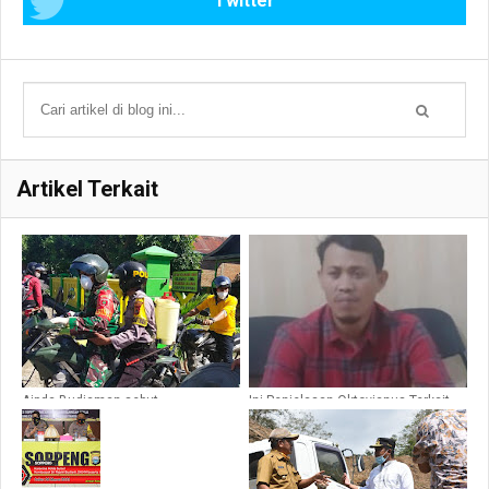
Twitter
Artikel Terkait
Aipda Budiaman sebut,
Ini Penjelasan Oktovianus Terkait
Penyemprotan Disinfektan di
Tudingannya ke Pejabat Polres
Lakukan, di Titik yang Ada
Tanah Toraja
Pendatangnya Dari Luar Soppeng