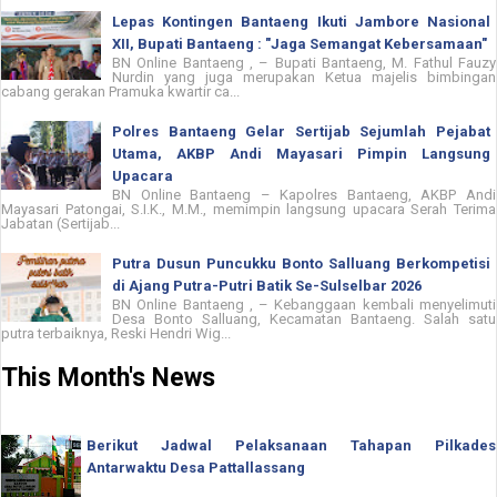
Lepas Kontingen Bantaeng Ikuti Jambore Nasional
XII, Bupati Bantaeng : "Jaga Semangat Kebersamaan"
BN Online Bantaeng , – Bupati Bantaeng, M. Fathul Fauzy
Nurdin yang juga merupakan Ketua majelis bimbingan
cabang gerakan Pramuka kwartir ca...
Polres Bantaeng Gelar Sertijab Sejumlah Pejabat
Utama, AKBP Andi Mayasari Pimpin Langsung
Upacara
BN Online Bantaeng – Kapolres Bantaeng, AKBP Andi
Mayasari Patongai, S.I.K., M.M., memimpin langsung upacara Serah Terima
Jabatan (Sertijab...
Putra Dusun Puncukku Bonto Salluang Berkompetisi
di Ajang Putra-Putri Batik Se-Sulselbar 2026
BN Online Bantaeng , – Kebanggaan kembali menyelimuti
Desa Bonto Salluang, Kecamatan Bantaeng. Salah satu
putra terbaiknya, Reski Hendri Wig...
This Month's News
Berikut Jadwal Pelaksanaan Tahapan Pilkades
Antarwaktu Desa Pattallassang