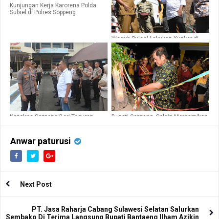
Kunjungan Kerja Karorena Polda
Sulsel di Polres Soppeng
Wagub Sulsel Lakukan Kunker di
Soppeng, Dalam Rangka Tinjau
Bangunan Bendungan di Coppo
Congki
Kapolres Soppeng Beri Teguran
Bupati Soppeng, Selain Meresmikan
Lisan Jajarannya, Penggunaan
Gedung UPTD Kec.Liliriaja, Dirinya
Gampol, Jenggot dan Kumis Agar di
Juga Nilai Kinerja Dinkes Patut di
Rapikan
Banggakan
Anwar paturusi
Next Post
PT. Jasa Raharja Cabang Sulawesi Selatan Salurkan
Sembako Di Terima Langsung Bupati Bantaeng Ilham Azikin