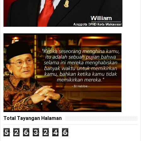
Total Tayangan Halaman
5
2
6
3
2
4
6