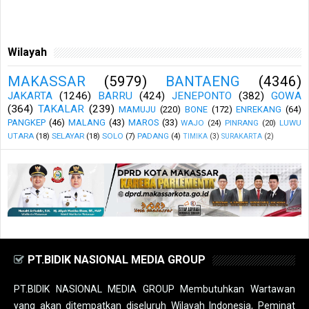
Wilayah
MAKASSAR
(5979)
BANTAENG
(4346)
JAKARTA
(1246)
BARRU
(424)
JENEPONTO
(382)
GOWA
(364)
TAKALAR
(239)
MAMUJU
(220)
BONE
(172)
ENREKANG
(64)
PANGKEP
(46)
MALANG
(43)
MAROS
(33)
WAJO
(24)
PINRANG
(20)
LUWU
UTARA
(18)
SELAYAR
(18)
SOLO
(7)
PADANG
(4)
TIMIKA
(3)
SURAKARTA
(2)
PT.BIDIK NASIONAL MEDIA GROUP
PT.BIDIK NASIONAL MEDIA GROUP Membutuhkan Wartawan
yang akan ditempatkan diseluruh Wilayah Indonesia, Peminat