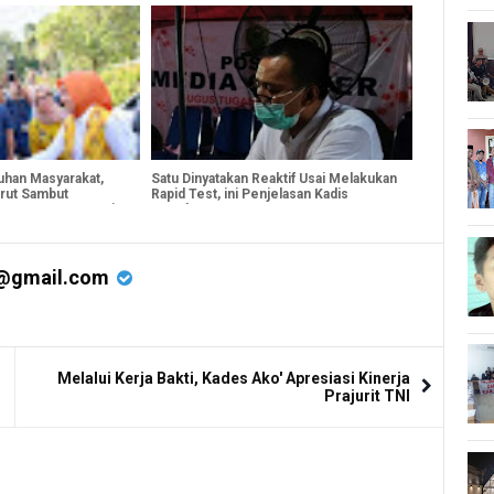
uhan Masyarakat,
Satu Dinyatakan Reaktif Usai Melakukan
urut Sambut
Rapid Test, ini Penjelasan Kadis
hat DWP Kementerian
Kesehatan Barru
@gmail.com
Melalui Kerja Bakti, Kades Ako' Apresiasi Kinerja
Prajurit TNI