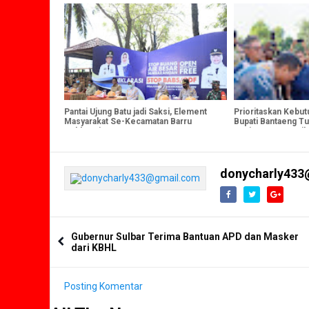
Pantai Ujung Batu jadi Saksi, Element
Prioritaskan Kebut
Masyarakat Se-Kecamatan Barru
Bupati Bantaeng T
Deklarasi ODF
Kunjungan Penasi
ESDM di Barru
donycharly433
Gubernur Sulbar Terima Bantuan APD dan Masker
dari KBHL
Posting Komentar