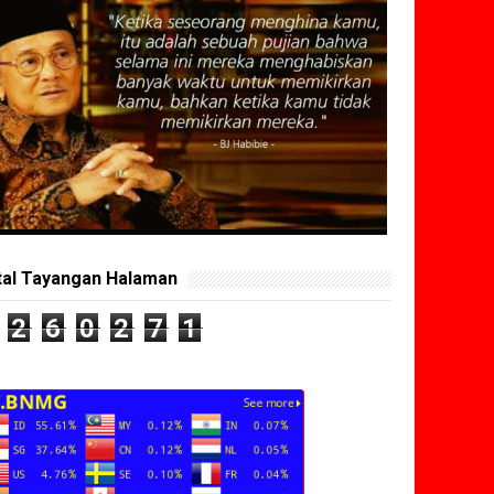
tal Tayangan Halaman
2
6
0
2
7
1