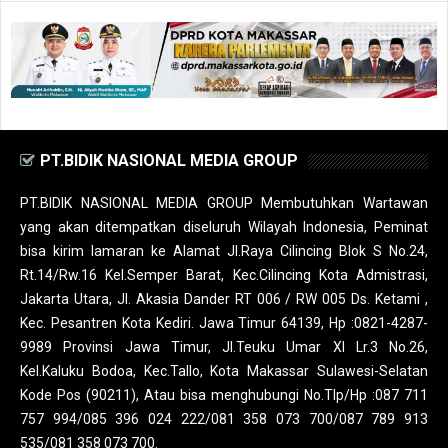
PT.BIDIK NASIONAL MEDIA GROUP
PT.BIDIK NASIONAL MEDIA GROUP Membutuhkan Wartawan
yang akan ditempatkan diseluruh Wilayah Indonesia, Peminat
bisa kirim lamaran ke Alamat Jl.Raya Cilincing Blok S No.24,
Rt.14/Rw.16 Kel.Semper Barat, Kec.Cilincing Kota Admistrasi,
Jakarta Utara, Jl. Akasia Dander RT 006 / RW 005 Ds. Ketami ,
Kec. Pesantren Kota Kediri. Jawa Timur 64139, Hp :0821-4287-
9989 Provinsi Jawa Timur, Jl.Teuku Umar XI Lr.3 No.26,
Kel.Kaluku Bodoa, Kec.Tallo, Kota Makassar Sulawesi-Selatan
Kode Pos (90211), Atau bisa menghubungi No.Tlp/Hp :087 711
757 994/085 396 024 222/081 358 073 700/087 789 913
535/081 358 073 700.