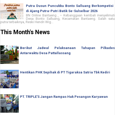
Putra Dusun Puncukku Bonto Salluang Berkompetisi
di Ajang Putra-Putri Batik Se-Sulselbar 2026
BN Online Bantaeng , – Kebanggaan kembali menyelimuti
Desa Bonto Salluang, Kecamatan Bantaeng. Salah satu
putra terbaiknya, Reski Hendri Wig...
This Month's News
Berikut Jadwal Pelaksanaan Tahapan Pilkades
Antarwaktu Desa Pattallassang
Hentikan PHK Sepihak di PT Tigaraksa Satria Tbk Kediri
PT. TRIPLE'S Jangan Rampas Hak Pesangon Karyawan