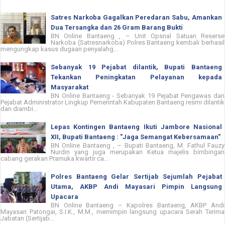
Satres Narkoba Gagalkan Peredaran Sabu, Amankan
Dua Tersangka dan 26 Gram Barang Bukti
BN Online Bantaeng , – Unit Opsnal Satuan Reserse
Narkoba (Satresnarkoba) Polres Bantaeng kembali berhasil
mengungkap kasus dugaan penyalahg...
Sebanyak 19 Pejabat dilantik, Bupati Bantaeng
Tekankan Peningkatan Pelayanan kepada
Masyarakat
BN Online Bantaeng - Sebanyak 19 Pejabat Pengawas dan
Pejabat Administrator Lingkup Pemerintah Kabupaten Bantaeng resmi dilantik
dan diambi...
Lepas Kontingen Bantaeng Ikuti Jambore Nasional
XII, Bupati Bantaeng : "Jaga Semangat Kebersamaan"
BN Online Bantaeng , – Bupati Bantaeng, M. Fathul Fauzy
Nurdin yang juga merupakan Ketua majelis bimbingan
cabang gerakan Pramuka kwartir ca...
Polres Bantaeng Gelar Sertijab Sejumlah Pejabat
Utama, AKBP Andi Mayasari Pimpin Langsung
Upacara
BN Online Bantaeng – Kapolres Bantaeng, AKBP Andi
Mayasari Patongai, S.I.K., M.M., memimpin langsung upacara Serah Terima
Jabatan (Sertijab...