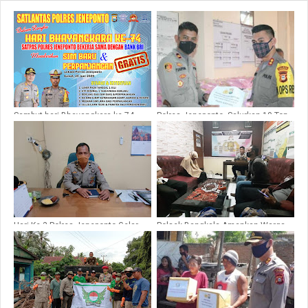
Sambut hari Bhayangkara ke-74,
Polres Jeneponto, Salurkan 10 Ton
Polres Jeneponto Bagikan Sim
Beras Terhadap 2000, Warga
Gratis
Kurang Mampu
Hari Ke-3 Polres Jeneponto Gelar
Polsek Bangkala Amankan Warga
Verifikasi Secara Online
Desa Gunung Silanu, Akibat
Penerimaan Terpadu Calon Anggota
Kicauan Hoax di Fb
Polri 2020