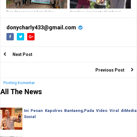
Tiga Organisasi Islam Gelar
Kapolres Jeneponto Sambangi
Kegiatan Peduli Sesama, Bersihkan
Warga Kurang Mampu di Jl. Karya
Sampah di Sapanang dan Rumbia
Pasca Banjir
donycharly433@gmail.com
Next Post
Previous Post
Posting Komentar
All The News
Ini Pesan Kapolres Bantaeng,Pada Video Viral diMedia
Sosial