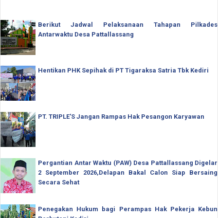
Berikut Jadwal Pelaksanaan Tahapan Pilkades
Antarwaktu Desa Pattallassang
Hentikan PHK Sepihak di PT Tigaraksa Satria Tbk Kediri
PT. TRIPLE'S Jangan Rampas Hak Pesangon Karyawan
Pergantian Antar Waktu (PAW) Desa Pattallassang Digelar
2 September 2026,Delapan Bakal Calon Siap Bersaing
Secara Sehat
Penegakan Hukum bagi Perampas Hak Pekerja Kebun