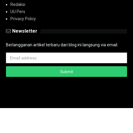
Redaksi
UU Pers
Privacy Policy
Newsletter
Berlangganan artikel terbaru dari blog ini langsung via email.
Copyright ©
2026
PT.Bidik Nasional Media Group
PT.Bidik Nasional
Media Group
Seputar
| Distributed By
www.bidiknasional.co.id
Powered by
Media
Siber