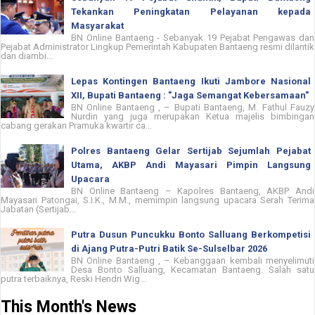
Tekankan Peningkatan Pelayanan kepada
Masyarakat
BN Online Bantaeng - Sebanyak 19 Pejabat Pengawas dan
Pejabat Administrator Lingkup Pemerintah Kabupaten Bantaeng resmi dilantik
dan diambi...
Lepas Kontingen Bantaeng Ikuti Jambore Nasional
XII, Bupati Bantaeng : "Jaga Semangat Kebersamaan"
BN Online Bantaeng , – Bupati Bantaeng, M. Fathul Fauzy
Nurdin yang juga merupakan Ketua majelis bimbingan
cabang gerakan Pramuka kwartir ca...
Polres Bantaeng Gelar Sertijab Sejumlah Pejabat
Utama, AKBP Andi Mayasari Pimpin Langsung
Upacara
BN Online Bantaeng – Kapolres Bantaeng, AKBP Andi
Mayasari Patongai, S.I.K., M.M., memimpin langsung upacara Serah Terima
Jabatan (Sertijab...
Putra Dusun Puncukku Bonto Salluang Berkompetisi
di Ajang Putra-Putri Batik Se-Sulselbar 2026
BN Online Bantaeng , – Kebanggaan kembali menyelimuti
Desa Bonto Salluang, Kecamatan Bantaeng. Salah satu
putra terbaiknya, Reski Hendri Wig...
This Month's News