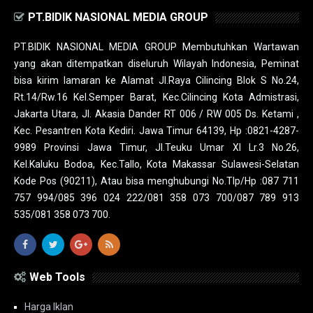
PT.BIDIK NASIONAL MEDIA GROUP
PT.BIDIK NASIONAL MEDIA GROUP Membutuhkan Wartawan
yang akan ditempatkan diseluruh Wilayah Indonesia, Peminat
bisa kirim lamaran ke Alamat Jl.Raya Cilincing Blok S No.24,
Rt.14/Rw.16 Kel.Semper Barat, Kec.Cilincing Kota Admistrasi,
Jakarta Utara, Jl. Akasia Dander RT 006 / RW 005 Ds. Ketami ,
Kec. Pesantren Kota Kediri. Jawa Timur 64139, Hp :0821-4287-
9989 Provinsi Jawa Timur, Jl.Teuku Umar XI Lr.3 No.26,
Kel.Kaluku Bodoa, Kec.Tallo, Kota Makassar Sulawesi-Selatan
Kode Pos (90211), Atau bisa menghubungi No.Tlp/Hp :087 711
757 994/085 396 024 222/081 358 073 700/087 789 913
535/081 358 073 700.
Web Tools
Harga Iklan