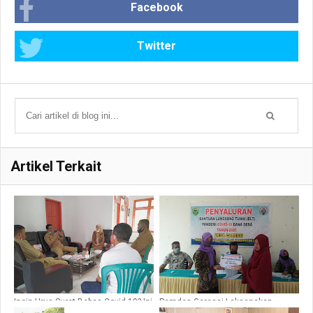
Facebook
Twitter
Artikel Terkait
Ingin Urus Surat Bebas Covid-19? Ini
Pemdes Garessi Laksanakan
Syarat Harus Dilengkapi di Barru
Pembagian BLT-DD Tahap Ke-4