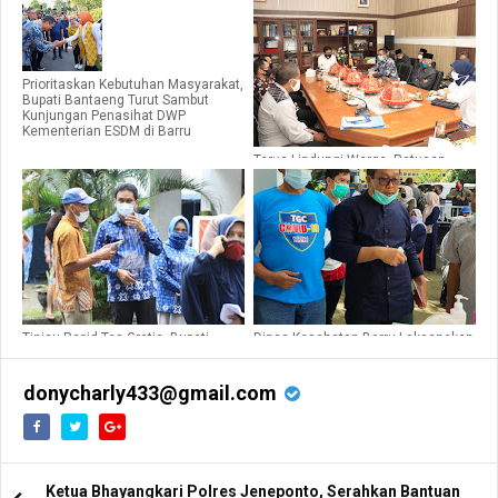
Prioritaskan Kebutuhan Masyarakat,
Bupati Bantaeng Turut Sambut
Kunjungan Penasihat DWP
Kementerian ESDM di Barru
Terus Lindungi Warga, Ratusan
Pekerja di Barru Dimasukkan di
BPJS Ketenagakerjaan
Tinjau Rapid Tes Gratis, Bupati
Dinas Kesehatan Barru Laksanakan
Barru Minta GTPP Permudah
Rapid Test Ke-PPK, PPS dan PPDP
Pelayanan ke Masyarakat
donycharly433@gmail.com
Ketua Bhayangkari Polres Jeneponto, Serahkan Bantuan