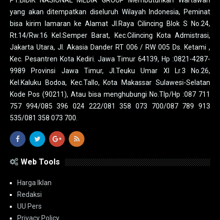
PT.BIDIK NASIONAL MEDIA GROUP Membutuhkan Wartawan
yang akan ditempatkan diseluruh Wilayah Indonesia, Peminat
bisa kirim lamaran ke Alamat Jl.Raya Cilincing Blok S No.24,
Rt.14/Rw.16 Kel.Semper Barat, Kec.Cilincing Kota Admistrasi,
Jakarta Utara, Jl. Akasia Dander RT 006 / RW 005 Ds. Ketami ,
Kec. Pesantren Kota Kediri. Jawa Timur 64139, Hp :0821-4287-
9989 Provinsi Jawa Timur, Jl.Teuku Umar XI Lr.3 No.26,
Kel.Kaluku Bodoa, Kec.Tallo, Kota Makassar Sulawesi-Selatan
Kode Pos (90211), Atau bisa menghubungi No.Tlp/Hp :087 711
757 994/085 396 024 222/081 358 073 700/087 789 913
535/081 358 073 700.
Web Tools
Harga Iklan
Redaksi
UU Pers
Privacy Policy