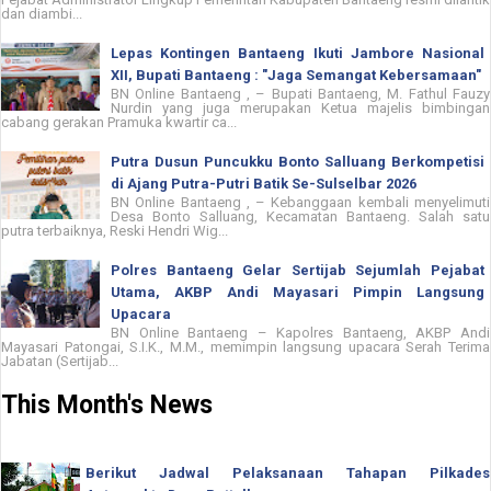
dan diambi...
Lepas Kontingen Bantaeng Ikuti Jambore Nasional
XII, Bupati Bantaeng : "Jaga Semangat Kebersamaan"
BN Online Bantaeng , – Bupati Bantaeng, M. Fathul Fauzy
Nurdin yang juga merupakan Ketua majelis bimbingan
cabang gerakan Pramuka kwartir ca...
Putra Dusun Puncukku Bonto Salluang Berkompetisi
di Ajang Putra-Putri Batik Se-Sulselbar 2026
BN Online Bantaeng , – Kebanggaan kembali menyelimuti
Desa Bonto Salluang, Kecamatan Bantaeng. Salah satu
putra terbaiknya, Reski Hendri Wig...
Polres Bantaeng Gelar Sertijab Sejumlah Pejabat
Utama, AKBP Andi Mayasari Pimpin Langsung
Upacara
BN Online Bantaeng – Kapolres Bantaeng, AKBP Andi
Mayasari Patongai, S.I.K., M.M., memimpin langsung upacara Serah Terima
Jabatan (Sertijab...
This Month's News
Berikut Jadwal Pelaksanaan Tahapan Pilkades