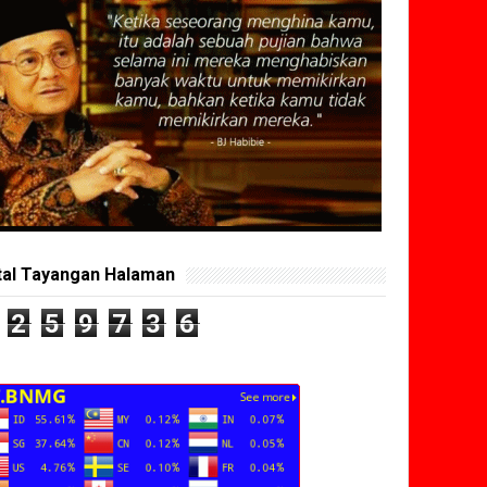
tal Tayangan Halaman
2
5
9
7
3
6