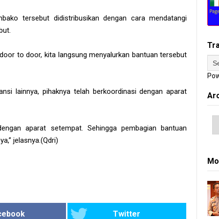
bako tersebut didistribusikan dengan cara mendatangi
but.
Tr
 door to door, kita langsung menyalurkan bantuan tersebut
Pow
nsi lainnya, pihaknya telah berkoordinasi dengan aparat
Ar
i dengan aparat setempat. Sehingga pembagian bantuan
a,” jelasnya.(Qdri)
Mo
cebook
Twitter