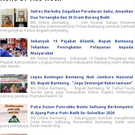
Satres Narkoba Gagalkan Peredaran Sabu, Amankan
Dua Tersangka dan 26 Gram Barang Bukti
BN Online Bantaeng , – Unit Opsnal Satuan Reserse
Narkoba (Satresnarkoba) Polres Bantaeng kembali berhasil
mengungkap kasus dugaan penyalahg...
Sebanyak 19 Pejabat dilantik, Bupati Bantaeng
Tekankan Peningkatan Pelayanan kepada
Masyarakat
BN Online Bantaeng - Sebanyak 19 Pejabat Pengawas dan
Pejabat Administrator Lingkup Pemerintah Kabupaten Bantaeng resmi dilantik
dan diambi...
Lepas Kontingen Bantaeng Ikuti Jambore Nasional
XII, Bupati Bantaeng : "Jaga Semangat Kebersamaan"
BN Online Bantaeng , – Bupati Bantaeng, M. Fathul Fauzy
Nurdin yang juga merupakan Ketua majelis bimbingan
cabang gerakan Pramuka kwartir ca...
Putra Dusun Puncukku Bonto Salluang Berkompetisi
di Ajang Putra-Putri Batik Se-Sulselbar 2026
BN Online Bantaeng , – Kebanggaan kembali menyelimuti
Desa Bonto Salluang, Kecamatan Bantaeng. Salah satu
putra terbaiknya, Reski Hendri Wig...