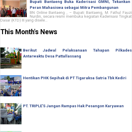
Bupati Bantaeng Buka Kaderisasi GMNI, Tekankan
Peran Mahasiswa sebagai Mitra Pembangunan
BN Online Bantaeng , – Bupati Bantaeng, M. Fathul Fauzi
Nurdin, secara resmi membuka kegiatan Kaderisasi Tingkat
Dasar (KTD) III yang disele...
This Month's News
Berikut Jadwal Pelaksanaan Tahapan Pilkades
Antarwaktu Desa Pattallassang
Hentikan PHK Sepihak di PT Tigaraksa Satria Tbk Kediri
PT. TRIPLE'S Jangan Rampas Hak Pesangon Karyawan