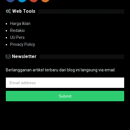
Web Tools
Harga Iklan
Redaksi
UU Pers
Privacy Policy
Newsletter
Berlangganan artikel terbaru dari blog ini langsung via email.
Copyright ©
2026
PT.Bidik Nasional Media Group
PT.Bidik Nasional
Media Group
Seputar
| Distributed By
www.bidiknasional.co.id
Powered by
Media
Siber