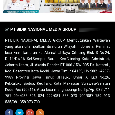
PT.BIDIK NASIONAL MEDIA GROUP
PT.BIDIK NASIONAL MEDIA GROUP Membutuhkan Wartawan
yang akan ditempatkan diseluruh Wilayah Indonesia, Peminat
bisa kirim lamaran ke Alamat Jl.Raya Cilincing Blok S No.24,
Rt.14/Rw.16 Kel.Semper Barat, Kec.Cilincing Kota Admistrasi,
Jakarta Utara, Jl. Akasia Dander RT 006 / RW 005 Ds. Ketami ,
Kec. Pesantren Kota Kediri. Jawa Timur 64139, Hp :0821-4287-
9989 Provinsi Jawa Timur, Jl.Teuku Umar XI Lr.3 No.26,
Kel.Kaluku Bodoa, Kec.Tallo, Kota Makassar Sulawesi-Selatan
Kode Pos (90211), Atau bisa menghubungi No.Tlp/Hp :087 711
757 994/085 396 024 222/081 358 073 700/087 789 913
535/081 358 073 700.