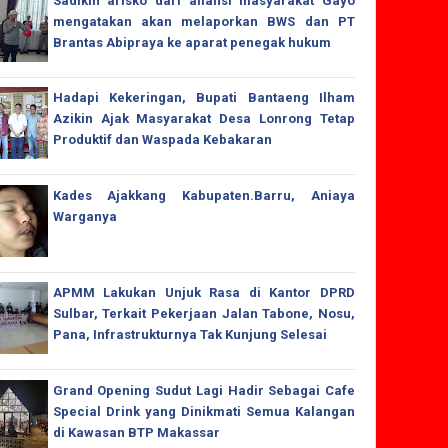
Sadikin arisko dari aliansi masyarakat Gayo
mengatakan akan melaporkan BWS dan PT
Brantas Abipraya ke aparat penegak hukum
Hadapi Kekeringan, Bupati Bantaeng Ilham
Azikin Ajak Masyarakat Desa Lonrong Tetap
Produktif dan Waspada Kebakaran
Kades Ajakkang Kabupaten.Barru, Aniaya
Warganya
APMM Lakukan Unjuk Rasa di Kantor DPRD
Sulbar, Terkait Pekerjaan Jalan Tabone, Nosu,
Pana, Infrastrukturnya Tak Kunjung Selesai
Grand Opening Sudut Lagi Hadir Sebagai Cafe
Special Drink yang Dinikmati Semua Kalangan
di Kawasan BTP Makassar