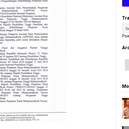
Tr
Pow
Ar
Mo