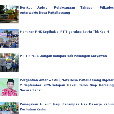
Berikut Jadwal Pelaksanaan Tahapan Pilkades
Antarwaktu Desa Pattallassang
Hentikan PHK Sepihak di PT Tigaraksa Satria Tbk Kediri
PT. TRIPLE'S Jangan Rampas Hak Pesangon Karyawan
Pergantian Antar Waktu (PAW) Desa Pattallassang Digelar
2 September 2026,Delapan Bakal Calon Siap Bersaing
Secara Sehat
Penegakan Hukum bagi Perampas Hak Pekerja Kebun
Perhutani Kediri