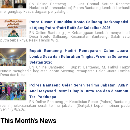
BN Online Bantaeng , – Unit Opsnal Satuan Reserse
Narkoba (Satresnarkoba) Polres Bantaeng kembali berhasil
mengungkap kasus dugaan penyalahg...
Putra Dusun Puncukku Bonto Salluang Berkompetisi
di Ajang Putra-Putri Batik Se-Sulselbar 2026
BN Online Bantaeng , – Kebanggaan kembali menyelimuti
Desa Bonto Salluang, Kecamatan Bantaeng. Salah satu
putra terbaiknya, Reski Hendri Wig...
Bupati Bantaeng Hadiri Pemaparan Calon Juara
Lomba Desa dan Kelurahan Tingkat Provinsi Sulawesi
Selatan 2026
BN Online Bantaeng – Bupati Bantaeng, M. Fathul Fauzy
Nurdin menghadiri kegiatan Zoom Meeting Pemaparan Calon Juara Lomba
Desa dan Keluraha...
Polres Bantaeng Gelar Serah Terima Jabatan, AKBP
Andi Mayasari Resmi Pimpin Butta Toa dan disambut
Tari Padduppa
BN Online Bantaeng ,– Kepolisian Resor (Polres) Bantaeng
resmi melaksanakan serah terima jabatan (Sertijab) kepemimpinan pada
Senin (3/8/202...
This Month's News