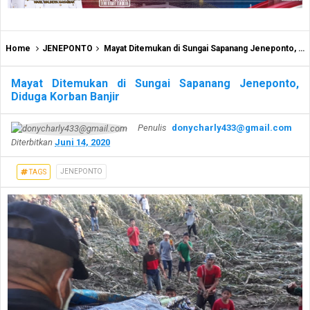
Home
JENEPONTO
Mayat Ditemukan di Sungai Sapanang Jeneponto, Diduga Korban Banjir
Mayat Ditemukan di Sungai Sapanang Jeneponto,
Diduga Korban Banjir
Penulis
donycharly433@gmail.com
Diterbitkan
Juni 14, 2020
JENEPONTO
TAGS