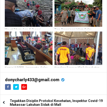
Mayat Ditemukan di Sungai
Tiga Organisasi Islam Gelar
Sapanang Jeneponto, Diduga
Kegiatan Peduli Sesama, Bersihkan
Korban Banjir
Sampah di Sapanang dan Rumbia
Pasca Banjir
Komisi II DPRD Jeneponto, Gelar
Kapolres Bangun Klinik Kesehatan
Rapat Internal Terkait Pasar Allu
dan Dana Covid-19
donycharly433@gmail.com
Tegakkan Disiplin Protokol Kesehatan, Inspektur Covid-19
Makassar Lakukan Sidak di Mall