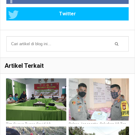
Twitter
Artikel Terkait
Tim Gugus Tugas Covid 19
Polres Jeneponto, Salurkan 10 Ton
Jeneponto Perketat Pengawasan
Beras Terhadap 2000, Warga
Warga Pendatang
Kurang Mampu