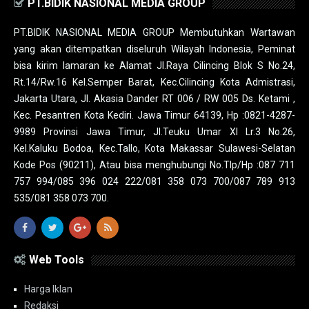
PT.BIDIK NASIONAL MEDIA GROUP
PT.BIDIK NASIONAL MEDIA GROUP Membutuhkan Wartawan
yang akan ditempatkan diseluruh Wilayah Indonesia, Peminat
bisa kirim lamaran ke Alamat Jl.Raya Cilincing Blok S No.24,
Rt.14/Rw.16 Kel.Semper Barat, Kec.Cilincing Kota Admistrasi,
Jakarta Utara, Jl. Akasia Dander RT 006 / RW 005 Ds. Ketami ,
Kec. Pesantren Kota Kediri. Jawa Timur 64139, Hp :0821-4287-
9989 Provinsi Jawa Timur, Jl.Teuku Umar XI Lr.3 No.26,
Kel.Kaluku Bodoa, Kec.Tallo, Kota Makassar Sulawesi-Selatan
Kode Pos (90211), Atau bisa menghubungi No.Tlp/Hp :087 711
757 994/085 396 024 222/081 358 073 700/087 789 913
535/081 358 073 700.
Web Tools
Harga Iklan
Redaksi