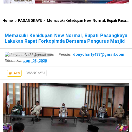
Home
PASANGKAYU
Memasuki Kehidupan New Normal, Bupati Pasangkayu Lakukan Rapat Forkopimda Bersama Pengurus Masjid
Memasuki Kehidupan New Normal, Bupati Pasangkayu
Lakukan Rapat Forkopimda Bersama Pengurus Masjid
Penulis
donycharly433@gmail.com
Diterbitkan
Juni 03, 2020
PASANGKAYU
TAGS