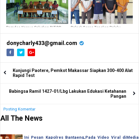
Pemdes Karave Salurkan BLT-DD
Polsek Baras Tangkap Pelaku
Tahap IV, Ini Rinciannya
Pengeroyok Reski Di Lambara.
donycharly433@gmail.com
Kunjungi Paotere, Pemkot Makassar Siapkan 300-400 Alat
Rapid Test
Babingsa Ramil 1427-01/Lbg Lakukan Edukasi Ketahanan
Pangan
Posting Komentar
All The News
Ini Pesan Kapolres Bantaeng,Pada Video Viral diMedia