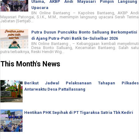
Utama, AKBP Andi Mayasari Pimpin Langsung
Upacara
BN Online Bantaeng – Kapolres Bantaeng, AKBP Andi
Mayasari Patongai, S.I.K., M.M., memimpin langsung upacara Serah Terima
Jabatan (Sertijab...
Putra Dusun Puncukku Bonto Salluang Berkompetisi
di Ajang Putra-Putri Batik Se-Sulselbar 2026
BN Online Bantaeng , – Kebanggaan kembali menyelimuti
Desa Bonto Salluang, Kecamatan Bantaeng. Salah satu
putra terbaiknya, Reski Hendri Wig...
This Month's News
Berikut Jadwal Pelaksanaan Tahapan Pilkades
Antarwaktu Desa Pattallassang
Hentikan PHK Sepihak di PT Tigaraksa Satria Tbk Kediri