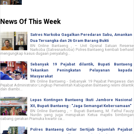
News Of This Week
Satres Narkoba Gagalkan Peredaran Sabu, Amankan
Dua Tersangka dan 26 Gram Barang Bukti
BN Online Bantaeng , – Unit Opsnal Satuan Reserse
Narkoba (Satresnarkoba) Polres Bantaeng kembali berhasil
mengungkap kasus dugaan penyalahg...
Sebanyak 19 Pejabat dilantik, Bupati Bantaeng
Tekankan Peningkatan Pelayanan kepada
Masyarakat
BN Online Bantaeng - Sebanyak 19 Pejabat Pengawas dan
Pejabat Administrator Lingkup Pemerintah Kabupaten Bantaeng resmi dilantik
dan diambi...
Lepas Kontingen Bantaeng Ikuti Jambore Nasional
XII, Bupati Bantaeng : "Jaga Semangat Kebersamaan"
BN Online Bantaeng , – Bupati Bantaeng, M. Fathul Fauzy
Nurdin yang juga merupakan Ketua majelis bimbingan
cabang gerakan Pramuka kwartir ca...
Polres Bantaeng Gelar Sertijab Sejumlah Pejabat