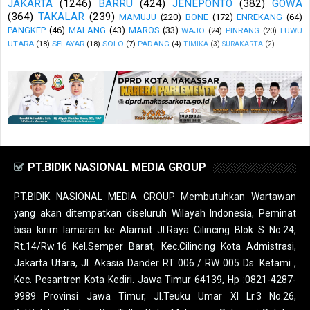
JAKARTA
(1246)
BARRU
(424)
JENEPONTO
(382)
GOWA
(364)
TAKALAR
(239)
MAMUJU
(220)
BONE
(172)
ENREKANG
(64)
PANGKEP
(46)
MALANG
(43)
MAROS
(33)
WAJO
(24)
PINRANG
(20)
LUWU
UTARA
(18)
SELAYAR
(18)
SOLO
(7)
PADANG
(4)
TIMIKA
(3)
SURAKARTA
(2)
PT.BIDIK NASIONAL MEDIA GROUP
PT.BIDIK NASIONAL MEDIA GROUP Membutuhkan Wartawan
yang akan ditempatkan diseluruh Wilayah Indonesia, Peminat
bisa kirim lamaran ke Alamat Jl.Raya Cilincing Blok S No.24,
Rt.14/Rw.16 Kel.Semper Barat, Kec.Cilincing Kota Admistrasi,
Jakarta Utara, Jl. Akasia Dander RT 006 / RW 005 Ds. Ketami ,
Kec. Pesantren Kota Kediri. Jawa Timur 64139, Hp :0821-4287-
9989 Provinsi Jawa Timur, Jl.Teuku Umar XI Lr.3 No.26,