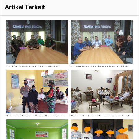
Artikel Terkait
5 Saksi Kasus Indikasi Korupsi
1 Lagi DPO Kasus Korupsi 41 M di
Sewa Eskavator Kembalikan
Tahan, Kajari Pasangkayu : Kami
Kerugian Negara, Kejari
Akan Langsung Menyerahkannya
Pasangkayu : Kami Akan Terus
ke Kejari Mamuju
Mendalami Kasus Ini
Pemdes Pakava Gelar Penyaluran
Rapat Kesiapan Pelaksanaan Shalat
BLT Tahap III Kepada Masyarakat
Idul Adha Dipimpin Langsung Bupati
Desa Pakava Sebanyak 173 KK,
Pasangkayu
Tetap Patuhi Protokoler Kesehatan