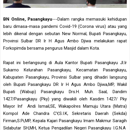
BN Online, Pasangkayu
---Dalam rangka memasuki kehidupan
baru dimasa-masa pandemi Covid-19 (Corona virus) atau yang
lebih dikenal dengan sebutan New Normal, Bupati Pasangkayu,
Provinsi Sulbar DR Ir H Agus Ambo Djiwa melakukan rapat
Forkopimda bersama pengurus Masjid dalam Kota.
Rapat ini berlangsung di Aula Kantor Bupati Pasangkayu Jl.Ir
Sukarno Kelurahan Pasangkayu, Kecamatan Pasangkayu,
Kabupaten Pasangkayu, Provinsi Sulbar yang dihadiri langsung
oleh Bupati Pasangkayu DR Ir H Agus Ambo Djiwa,MP, Wakil
Bupati (Wabup) Pasangkayu Drs.H. Muh. Saal, Dandim
1427/Pasangkayu (Pky) yang diwakili oleh Kasdim 1427/ Pky
Mayor Inf Andi Ismail,SE, Wakapolres Mamuju Utara (Matra)
Kompol Ade Chandra CY,S.I.K, Sekretaris Daerah (Sekda)
Firman,S.Pi,MP, Kepala Kajari Pasangkayu Imam Makmur Saragih
Sidabutar SH,MH, Ketua Pengadilan Negeri Pasangkayu I.G.N.A