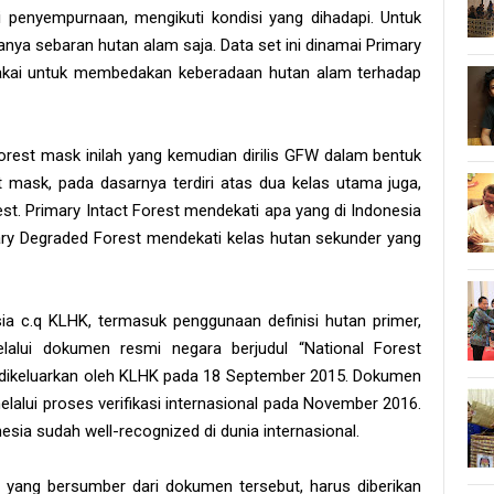
enyempurnaan, mengikuti kondisi yang dihadapi. Untuk
nya sebaran hutan alam saja. Data set ini dinamai Primary
pakai untuk membedakan keberadaan hutan alam terhadap
orest mask inilah yang kemudian dirilis GFW dalam bentuk
 mask, pada dasarnya terdiri atas dua kelas utama juga,
est. Primary Intact Forest mendekati apa yang di Indonesia
ary Degraded Forest mendekati kelas hutan sekunder yang
a c.q KLHK, termasuk penggunaan definisi hutan primer,
melalui dokumen resmi negara berjudul “National Forest
 dikeluarkan oleh KLHK pada 18 September 2015. Dokumen
elalui proses verifikasi internasional pada November 2016.
ia sudah well-recognized di dunia internasional.
n yang bersumber dari dokumen tersebut, harus diberikan