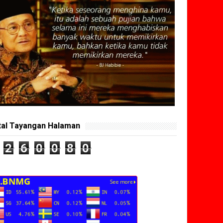
tal Tayangan Halaman
2
6
0
0
8
0