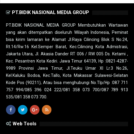
PT.BIDIK NASIONAL MEDIA GROUP
PT.BIDIK NASIONAL MEDIA GROUP Membutuhkan Wartawan
yang akan ditempatkan diseluruh Wilayah Indonesia, Peminat
bisa kirim lamaran ke Alamat Jl.Raya Cilincing Blok S No.24,
Rt.14/Rw.16 Kel.Semper Barat, Kec.Cilincing Kota Admistrasi,
Jakarta Utara, Jl. Akasia Dander RT 006 / RW 005 Ds. Ketami ,
Kec. Pesantren Kota Kediri. Jawa Timur 64139, Hp :0821-4287-
9989 Provinsi Jawa Timur, Jl.Teuku Umar XI Lr.3 No.26,
Kel.Kaluku Bodoa, Kec.Tallo, Kota Makassar Sulawesi-Selatan
Kode Pos (90211), Atau bisa menghubungi No.Tlp/Hp :087 711
757 994/085 396 024 222/081 358 073 700/087 789 913
535/081 358 073 700.
Web Tools