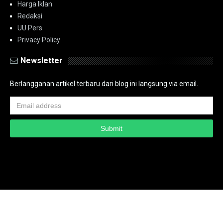
Harga Iklan
Redaksi
UU Pers
Privacy Policy
Newsletter
Berlangganan artikel terbaru dari blog ini langsung via email.
Copyright ©
2026
PT.Bidik Nasional Media Group
PT.Bidik Nasional
Media Group
Seputar
| Distributed By
www.bidiknasional.co.id
Powered by
Media
Siber