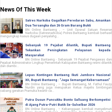
News Of This Week
Satres Narkoba Gagalkan Peredaran Sabu, Amankan
Dua Tersangka dan 26 Gram Barang Bukti
BN Online Bantaeng , – Unit Opsnal Satuan Reserse
Narkoba (Satresnarkoba) Polres Bantaeng kembali berhasil
mengungkap kasus dugaan penyalahg...
Sebanyak 19 Pejabat dilantik, Bupati Bantaeng
Tekankan Peningkatan Pelayanan kepada
Masyarakat
BN Online Bantaeng - Sebanyak 19 Pejabat Pengawas dan
Pejabat Administrator Lingkup Pemerintah Kabupaten Bantaeng resmi dilantik
dan diambi...
Lepas Kontingen Bantaeng Ikuti Jambore Nasional
XII, Bupati Bantaeng : "Jaga Semangat Kebersamaan"
BN Online Bantaeng , – Bupati Bantaeng, M. Fathul Fauzy
Nurdin yang juga merupakan Ketua majelis bimbingan
cabang gerakan Pramuka kwartir ca...
Putra Dusun Puncukku Bonto Salluang Berkompetisi
di Ajang Putra-Putri Batik Se-Sulselbar 2026
BN Online Bantaeng , – Kebanggaan kembali menyelimuti