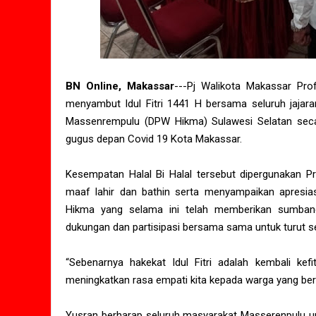
BN Online, Makassar
---Pj Walikota Makassar Pro
menyambut Idul Fitri 1441 H bersama seluruh jaja
Massenrempulu (DPW Hikma) Sulawesi Selatan secar
gugus depan Covid 19 Kota Makassar.
Kesempatan Halal Bi Halal tersebut dipergunakan P
maaf lahir dan bathin serta menyampaikan apres
Hikma yang selama ini telah memberikan sumban
dukungan dan partisipasi bersama sama untuk turut s
“Sebenarnya hakekat Idul Fitri adalah kembali ke
meningkatkan rasa empati kita kepada warga yang be
Yusran berharap seluruh masyarakat Masserenpulu 