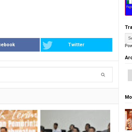
Tr
cebook
Twitter
Pow
Ar
Mo