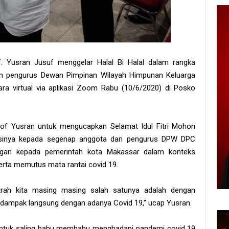
f. Yusran Jusuf menggelar Halal Bi Halal dalam rangka
ran pengurus Dewan Pimpinan Wilayah Himpunan Keluarga
a virtual via aplikasi Zoom Rabu (10/6/2020) di Posko
rof Yusran untuk mengucapkan Selamat Idul Fitri Mohon
iasinya kepada segenap anggota dan pengurus DPW DPC
gan kepada pemerintah kota Makassar dalam konteks
erta memutus mata rantai covid 19.
fitrah kita masing masing salah satunya adalah dengan
rdampak langsung dengan adanya Covid 19,” ucap Yusran.
untuk saling bahu membahu menghadapi pandemi covid 19