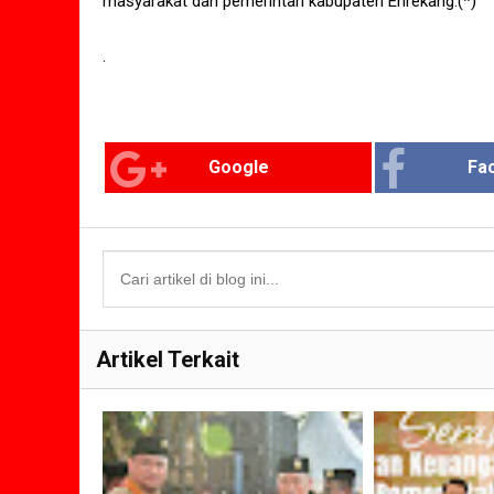
masyarakat dan pemerintah kabupaten Enrekang.(*)
.
Google
Fa
Artikel Terkait