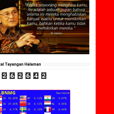
tal Tayangan Halaman
2
6
2
6
4
2