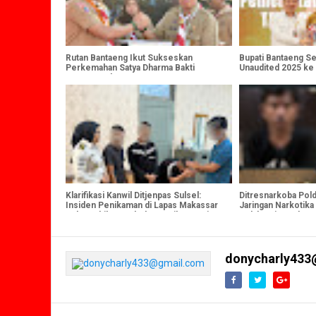
Rutan Bantaeng Ikut Sukseskan
Bupati Bantaeng S
Perkemahan Satya Dharma Bakti
Unaudited 2025 ke
Pemasyarakatan 2025
Klarifikasi Kanwil Ditjenpas Sulsel:
Ditresnarkoba Pol
Insiden Penikaman di Lapas Makassar
Jaringan Narkotika 
Bukan Akibat Narkoba, Hasil Tes Urin
Pelaku Diamankan 
Negatif
4,4 Kg Sabu
donycharly433