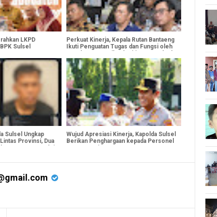
erahkan LKPD
Perkuat Kinerja, Kepala Rutan Bantaeng
 BPK Sulsel
Ikuti Penguatan Tugas dan Fungsi oleh
Kepala Kantor Wilayah Ditjenpas Sulsel
da Sulsel Ungkap
Wujud Apresiasi Kinerja, Kapolda Sulsel
Lintas Provinsi, Dua
Berikan Penghargaan kepada Personel
dengan Barang Bukti
Berprestasi
@gmail.com