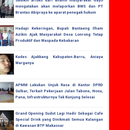
Sadikin arisko dari aliansi masyarakat Gayo
mengatakan akan melaporkan BWS dan PT
Brantas Abipraya ke aparat penegak hukum
Hadapi Kekeringan, Bupati Bantaeng Ilham
Azikin Ajak Masyarakat Desa Lonrong Tetap
Produktif dan Waspada Kebakaran
Kades Ajakkang Kabupaten.Barru, Aniaya
Warganya
APMM Lakukan Unjuk Rasa di Kantor DPRD
Sulbar, Terkait Pekerjaan Jalan Tabone, Nosu,
Pana, Infrastrukturnya Tak Kunjung Selesai
Grand Opening Sudut Lagi Hadir Sebagai Cafe
Special Drink yang Dinikmati Semua Kalangan
di Kawasan BTP Makassar