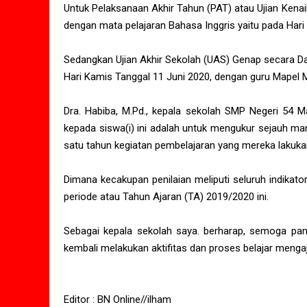
Untuk Pelaksanaan Akhir Tahun (PAT) atau Ujian Kenaik
dengan mata pelajaran Bahasa Inggris yaitu pada Hari 
Sedangkan Ujian Akhir Sekolah (UAS) Genap secara Dar
Hari Kamis Tanggal 11 Juni 2020, dengan guru Mapel
Dra. Habiba, M.Pd., kepala sekolah SMP Negeri 54 M
kepada siswa(i) ini adalah untuk mengukur sejauh m
satu tahun kegiatan pembelajaran yang mereka lakuka
Dimana kecakupan penilaian meliputi seluruh indikat
periode atau Tahun Ajaran (TA) 2019/2020 ini.
Sebagai kepala sekolah saya. berharap, semoga pan
kembali melakukan aktifitas dan proses belajar mengaj
Editor : BN Online//ilham