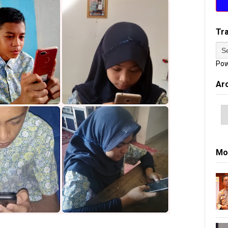
Tr
Pow
Ar
Mo