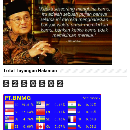
Total Tayangan Halaman
5
2
5
9
5
9
2