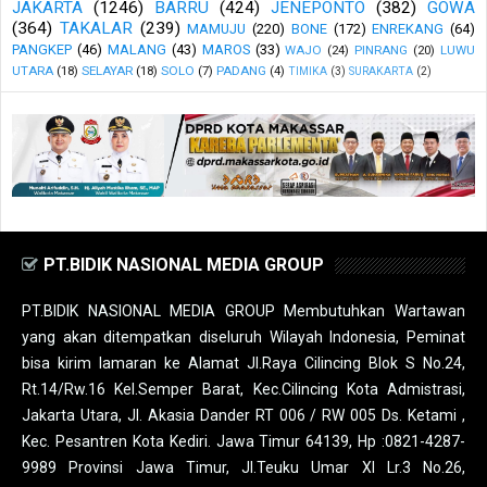
JAKARTA
(1246)
BARRU
(424)
JENEPONTO
(382)
GOWA
(364)
TAKALAR
(239)
MAMUJU
(220)
BONE
(172)
ENREKANG
(64)
PANGKEP
(46)
MALANG
(43)
MAROS
(33)
WAJO
(24)
PINRANG
(20)
LUWU
UTARA
(18)
SELAYAR
(18)
SOLO
(7)
PADANG
(4)
TIMIKA
(3)
SURAKARTA
(2)
PT.BIDIK NASIONAL MEDIA GROUP
PT.BIDIK NASIONAL MEDIA GROUP Membutuhkan Wartawan
yang akan ditempatkan diseluruh Wilayah Indonesia, Peminat
bisa kirim lamaran ke Alamat Jl.Raya Cilincing Blok S No.24,
Rt.14/Rw.16 Kel.Semper Barat, Kec.Cilincing Kota Admistrasi,
Jakarta Utara, Jl. Akasia Dander RT 006 / RW 005 Ds. Ketami ,
Kec. Pesantren Kota Kediri. Jawa Timur 64139, Hp :0821-4287-
9989 Provinsi Jawa Timur, Jl.Teuku Umar XI Lr.3 No.26,