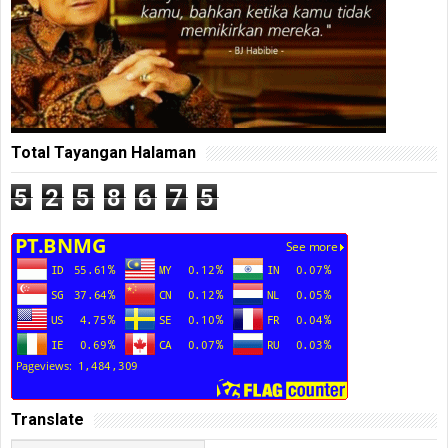
Total Tayangan Halaman
5
2
5
8
6
7
5
Translate