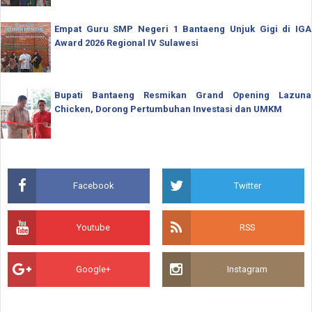
Empat Guru SMP Negeri 1 Bantaeng Unjuk Gigi di IGA
Award 2026 Regional IV Sulawesi
Bupati Bantaeng Resmikan Grand Opening Lazuna
Chicken, Dorong Pertumbuhan Investasi dan UMKM
Facebook
Twitter
Youtube
RSS
Google+
Instagram