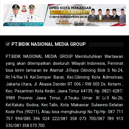
PT.BIDIK NASIONAL MEDIA GROUP
PT.BIDIK NASIONAL MEDIA GROUP Membutuhkan Wartawan
yang akan ditempatkan diseluruh Wilayah Indonesia, Peminat
bisa kirim lamaran ke Alamat Jl.Raya Cilincing Blok S No.24,
Rt.14/Rw.16 Kel.Semper Barat, Kec.Cilincing Kota Admistrasi,
Jakarta Utara, Jl. Akasia Dander RT 006 / RW 005 Ds. Ketami ,
Kec. Pesantren Kota Kediri. Jawa Timur 64139, Hp :0821-4287-
9989 Provinsi Jawa Timur, Jl.Teuku Umar XI Lr.3 No.26,
Kel.Kaluku Bodoa, Kec.Tallo, Kota Makassar Sulawesi-Selatan
Kode Pos (90211), Atau bisa menghubungi No.Tlp/Hp :087 711
757 994/085 396 024 222/081 358 073 700/087 789 913
535/081 358 073 700.