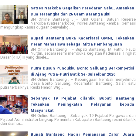
Satres Narkoba Gagalkan Peredaran Sabu, Amankan
Dua Tersangka dan 26 Gram Barang Bukti
BN Online Bantaeng , – Unit Opsnal Satuan Reserse
Narkoba (Satresnarkoba) Polres Bantaeng kembali berhasil
mengungkap kasus dugaan penyalahg...
Bupati Bantaeng Buka Kaderisasi GMNI, Tekankan
Peran Mahasiswa sebagai Mitra Pembangunan
BN Online Bantaeng , – Bupati Bantaeng, M. Fathul Fauzi
Nurdin, secara resmi membuka kegiatan Kaderisasi Tingkat
Dasar (KTD) III yang disele...
Putra Dusun Puncukku Bonto Salluang Berkompetisi
di Ajang Putra-Putri Batik Se-Sulselbar 2026
BN Online Bantaeng , – Kebanggaan kembali menyelimuti
Desa Bonto Salluang, Kecamatan Bantaeng. Salah satu
putra terbaiknya, Reski Hendri Wig...
Sebanyak 19 Pejabat dilantik, Bupati Bantaeng
Tekankan Peningkatan Pelayanan kepada
Masyarakat
BN Online Bantaeng - Sebanyak 19 Pejabat Pengawas dan
Pejabat Administrator Lingkup Pemerintah Kabupaten Bantaeng resmi dilantik
dan diambi...
Bupati Bantaeng Hadiri Pemaparan Calon Juara